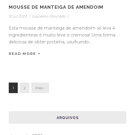
MOUSSE DE MANTEIGA DE AMENDOIM
12 jul 2023
/
Juscelino Dourado
/
Esta mousse de manteiga de amendoim só leva 4
ingredientese é muito leve e cremosa! Uma forma
deliciosa de obter proteína, usufruindo...
READ MORE
1
2
Mais ›
ARQUIVOS