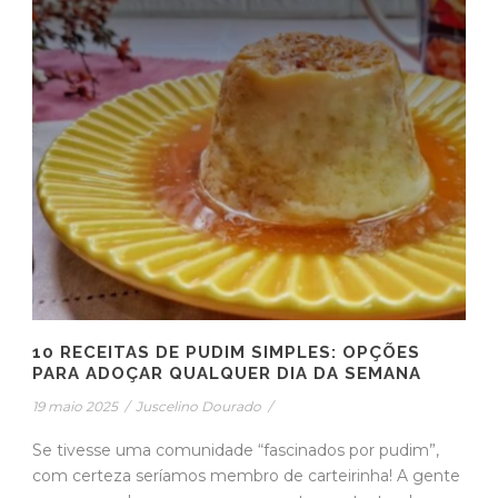
10 RECEITAS DE PUDIM SIMPLES: OPÇÕES
PARA ADOÇAR QUALQUER DIA DA SEMANA
19 maio 2025
/
Juscelino Dourado
/
Se tivesse uma comunidade “fascinados por pudim”,
com certeza seríamos membro de carteirinha! A gente