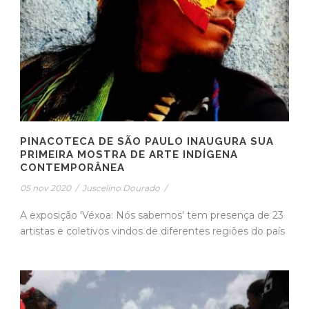
PINACOTECA DE SÃO PAULO INAUGURA SUA
PRIMEIRA MOSTRA DE ARTE INDÍGENA
CONTEMPORÂNEA
05 nov 2020
/
Juscelino Dourado
/
A exposição 'Véxoa: Nós sabemos' tem presença de 23
artistas e coletivos vindos de diferentes regiões do país