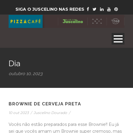
SIGA O JUSCELINO NAS REDES
Dia
outubro 10, 2023
BROWNIE DE CERVEJA PRETA
10 out 2023
/
Juscelino Dourado
/
Vocês não estão preparados para esse Brownie!! Eu já
sei que vocês amam um Brownie super cremoso, mas