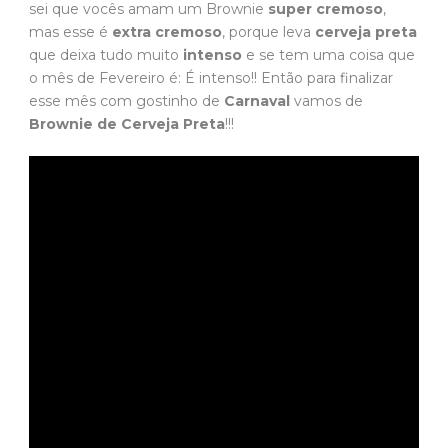
sei que vocês amam um Brownie
super cremoso
,
mas esse é
extra cremoso
, porque leva
cerveja preta
que deixa tudo muito
intenso
e se tem uma coisa que
o mês de Fevereiro é: É intenso!! Então para finalizar
esse mês com gostinho de
Carnaval
vamos de
Brownie de Cerveja Preta
!!!