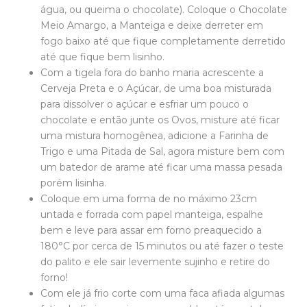
água, ou queima o chocolate). Coloque o ‌Chocolate
Meio Amargo, a Manteiga ‌e deixe derreter em
fogo baixo até que fique completamente derretido
até que fique bem lisinho.
Com a tigela fora do banho maria acrescente a
‌Cerveja Preta e o Açúcar, ‌de uma boa misturada
para dissolver o açúcar e esfriar um pouco o
chocolate e então junte os ‌Ovos‌, misture até ficar
uma mistura homogênea, adicione a ‌Farinha de
Trigo e uma Pitada de Sal, agora ‌misture bem com
um batedor de arame até ficar uma massa pesada
porém lisinha.
Coloque em uma forma de no máximo 23cm
untada e forrada com papel manteiga, espalhe
bem e leve para assar em forno preaquecido a
180°C por cerca de 15 minutos ou até fazer o teste
do palito e ele sair levemente sujinho e retire do
forno!
Com ele já frio corte com uma faca afiada algumas