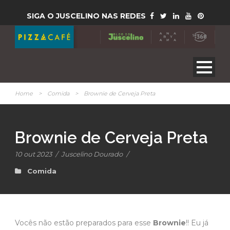
SIGA O JUSCELINO NAS REDES
Home
>
Comida
>
Brownie de Cerveja Preta
Brownie de Cerveja Preta
10 out 2023
/
Juscelino Dourado
/
Comida
Vocês não estão preparados para esse
Brownie
!! Eu já