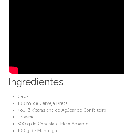
Ingredientes
Calda
100 ml de Cerveja Preta
+ou- 3 xícaras chá de Açúcar de Confeiteiro
Brownie
300 g de Chocolate Meio Amargo
100 g de Manteiga