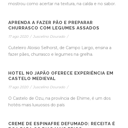
mostrou como acertar na textura, na calda e no sabor.
APRENDA A FAZER PÃO E PREPARAR
CHURRASCO COM LEGUMES ASSADOS
17 ago 2020
/
Juscelino Dourado
/
Cuteleiro Aloisio Selhorst, de Campo Largo, ensina a
fazer pães, churrasco e legumes na grelha.
HOTEL NO JAPÃO OFERECE EXPERIÊNCIA EM
CASTELO MEDIEVAL
17 ago 2020
/
Juscelino Dourado
/
O Castelo de Ozu, na província de Ehime, é um dos
hotéis mais luxuosos do país
CREME DE ESPINAFRE DEFUMADO: RECEITA É