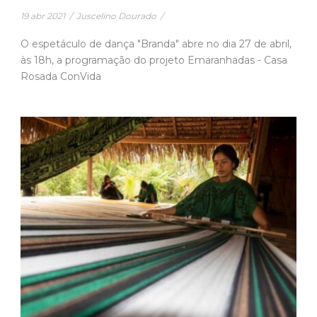
19 abr 2021
/
Juscelino Dourado
/
O espetáculo de dança "Branda" abre no dia 27 de abril,
às 18h, a programação do projeto Emaranhadas - Casa
Rosada ConVida