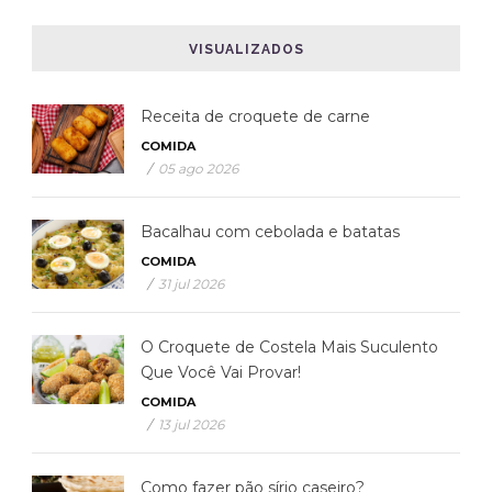
VISUALIZADOS
Receita de croquete de carne
COMIDA
/
05 ago 2026
Bacalhau com cebolada e batatas
COMIDA
/
31 jul 2026
O Croquete de Costela Mais Suculento
Que Você Vai Provar!
COMIDA
/
13 jul 2026
Como fazer pão sírio caseiro?