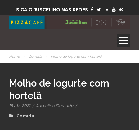
SIGA O JUSCELINO NAS REDES
Home
>
Comida
>
Molho de iogurte com hortelã
Molho de iogurte com
hortelã
19 abr 2021
/
Juscelino Dourado
/
Comida