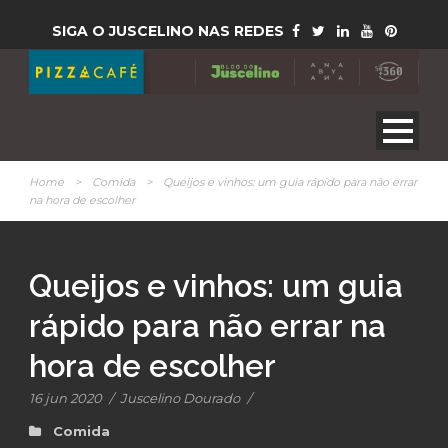
SIGA O JUSCELINO NAS REDES
Home
>
Comida
>
Queijos e vinhos: um guia rápido para não errar
na hora de escolher
Queijos e vinhos: um guia
rápido para não errar na
hora de escolher
16 jun 2020
/
Juscelino Dourado
/
Comida