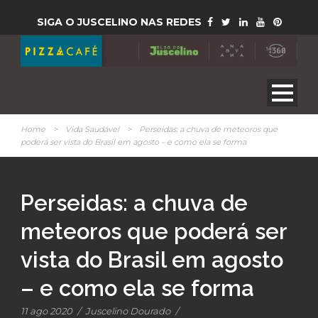
SIGA O JUSCELINO NAS REDES
Home
>
Vida Saudável
>
Perseidas: a chuva de meteoros que
poderá ser vista do Brasil em agosto – e como ela se forma
Perseidas: a chuva de
meteoros que poderá ser
vista do Brasil em agosto
– e como ela se forma
11 ago 2020
/
Juscelino Dourado
/