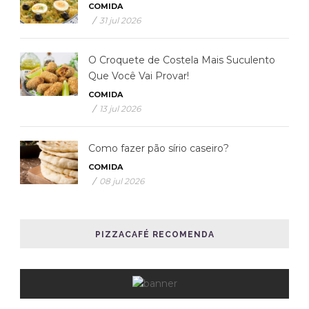
COMIDA
/
31 jul 2026
O Croquete de Costela Mais Suculento
Que Você Vai Provar!
COMIDA
/
13 jul 2026
Como fazer pão sírio caseiro?
COMIDA
/
08 jul 2026
PIZZACAFÉ RECOMENDA