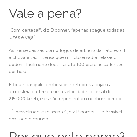
Vale a pena?
“Com certeza!”, diz Bloomer, “apenas apague todas as
luzes e veja”.
As Perseidas são como fogos de artifício da natureza. E
a chuva é tão intensa que um observador relaxado
poderia facilmente localizar até 100 estrelas cadentes
por hora.
E fique tranquilo: embora os meteoros atinjam a
atmosfera da Terra a uma velocidade colossal de
215.000 km/h, eles não representam nenhum perigo.
“É incrivelmente relaxante”, diz Bloomer — e é visível
em todo o mundo.
Por que este nome?