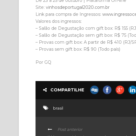
De 23 a 25 de outubro | Plataforma On-line
Site:
vinhosdeportugal2020.com.br
Link para compra de Ingressos:
www.ingressoce
Valores dos ingressos:
– Salão de Degustação com gift box: R$ 155 (R
– Salão de Degustação sem gift box: R$ 75 (Tod
– Provas com gift box: A partir de R$ 410 (RJ/S
– Provas sem gift box: R$ 90 (Todo país)
Por GQ
COMPARTILHE
brasil
Post anterior