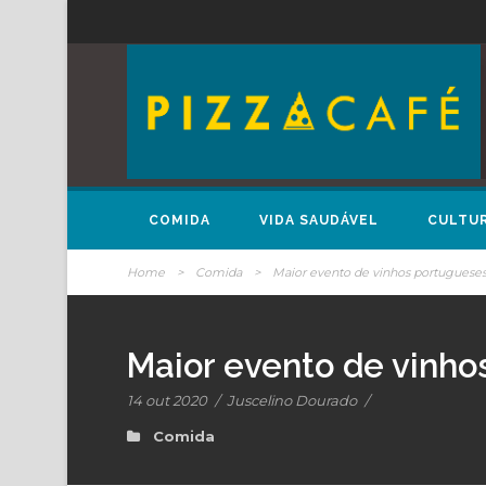
COMIDA
VIDA SAUDÁVEL
CULTU
Home
>
Comida
>
Maior evento de vinhos portugueses 
Maior evento de vinho
14 out 2020
/
Juscelino Dourado
/
Comida