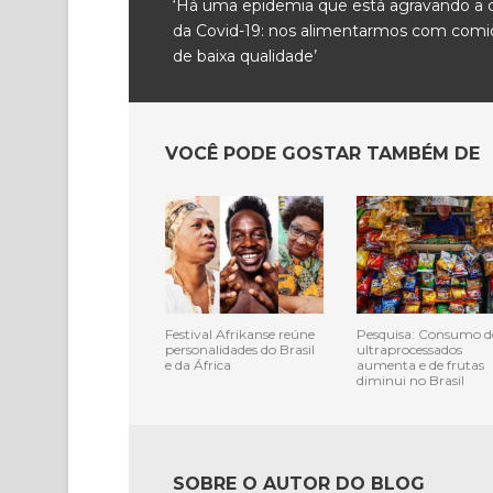
‘Há uma epidemia que está agravando a c
da Covid-19: nos alimentarmos com comi
de baixa qualidade’
VOCÊ PODE GOSTAR TAMBÉM DE
Festival Afrikanse reúne
Pesquisa: Consumo d
personalidades do Brasil
ultraprocessados
e da África
aumenta e de frutas
diminui no Brasil
SOBRE O AUTOR DO BLOG