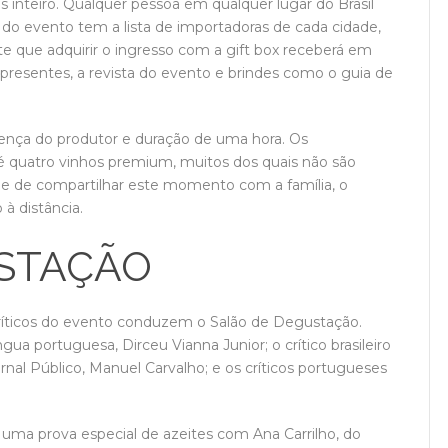
ís inteiro. Qualquer pessoa em qualquer lugar do Brasil
 do evento tem a lista de importadoras de cada cidade,
te que adquirir o ingresso com a gift box receberá em
presentes, a revista do evento e brindes como o guia de
sença do produtor e duração de uma hora. Os
té quatro vinhos premium, muitos dos quais não são
de de compartilhar este momento com a família, o
à distância.
STAÇÃO
críticos do evento conduzem o Salão de Degustação.
ua portuguesa, Dirceu Vianna Junior; o crítico brasileiro
ornal Público, Manuel Carvalho; e os críticos portugueses
á uma prova especial de azeites com Ana Carrilho, do