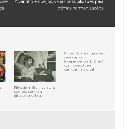
rise
Alvarinho e queijos, várias possibilidades para
da
ótimas harmonizações
Museu do Ipiranga e Sesc
celebram a
Independência do Brasil
com videoclipe e
campanha digital
e
Filho de militar, Ivan Lins
compôs contra a
ditadura no Brasil