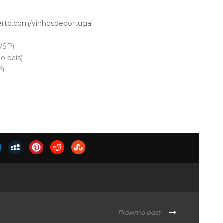
rto.com/vinhosdeportugal
J/SP)
o país)
P)
Próximo post