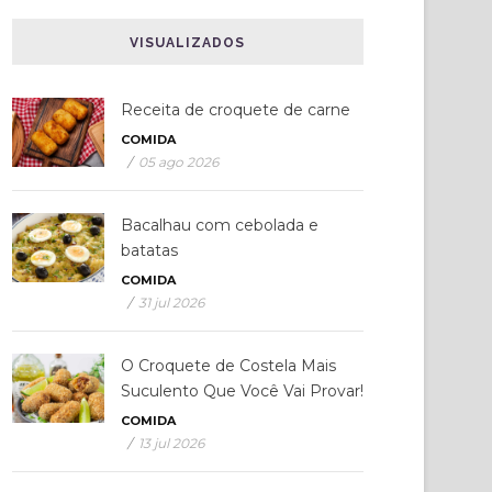
VISUALIZADOS
Receita de croquete de carne
COMIDA
/
05 ago 2026
Bacalhau com cebolada e
batatas
COMIDA
/
31 jul 2026
O Croquete de Costela Mais
Suculento Que Você Vai Provar!
COMIDA
/
13 jul 2026