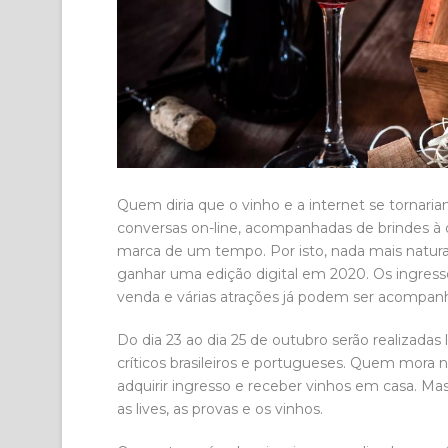
Quem diria que o vinho e a internet se tornari
conversas on-line, acompanhadas de brindes à 
marca de um tempo. Por isto, nada mais natura
ganhar uma edição digital em 2020. Os ingress
venda e várias atrações já podem ser acompanh
Do dia 23 ao dia 25 de outubro serão realizadas
críticos brasileiros e portugueses. Quem mora
adquirir ingresso e receber vinhos em casa.
as lives, as provas e os vinhos.