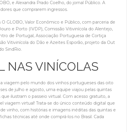
LOBO, e Alexandra Prado Coelho, do jornal Público. A
midores que comprarem ingressos.
is O GLOBO, Valor Econômico e Público, com parceria de
Douro e Porto (IVDP), Comissão Vitivinícola do Alentejo,
tro de Portugal, Associação Portuguesa de Cortiça
o Vitivinícola do Dão e Azeites Esporão, projeto da Out
 do SindRio.
L NAS VINÍCOLAS
ma viagem pelo mundo dos vinhos portugueses das oito
eses de julho e agosto, uma equipe viajou pelas quintas
 que ilustram o passeio virtual. Com acesso gratuito, a
el viagem virtual! Trata-se do único conteúdo digital que
e vinho, com histórias e imagens inéditas das quintas e
ichas técnicas até onde comprá-los no Brasil. Cada