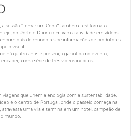
O
s, a sessão “Tomar um Copo” também terá formato
lentejo, do Porto e Douro recriaram a atividade em vídeos
 Nenhum país do mundo reúne informações de produtores
pelo visual.
que há quatro anos é presença garantida no evento,
encabeça uma série de três vídeos inéditos.
viagens que unem a enologia com a sustentabilidade.
vídeo é o centro de Portugal, onde o passeio começa na
país, atravessa uma vila e termina em um hotel, campeão de
o o mundo.