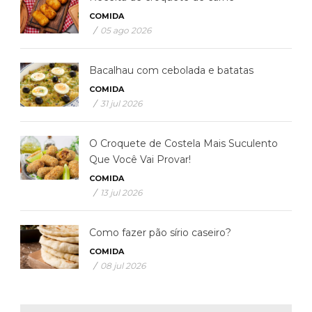
COMIDA
/
05 ago 2026
Bacalhau com cebolada e batatas
COMIDA
/
31 jul 2026
O Croquete de Costela Mais Suculento
Que Você Vai Provar!
COMIDA
/
13 jul 2026
Como fazer pão sírio caseiro?
COMIDA
/
08 jul 2026