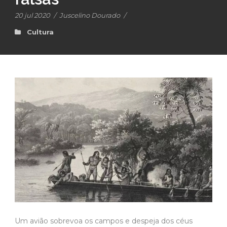
20 jul 2020
/
Juscelino Dourado
/
Cultura
Um avião sobrevoa os campos e despeja dos céus