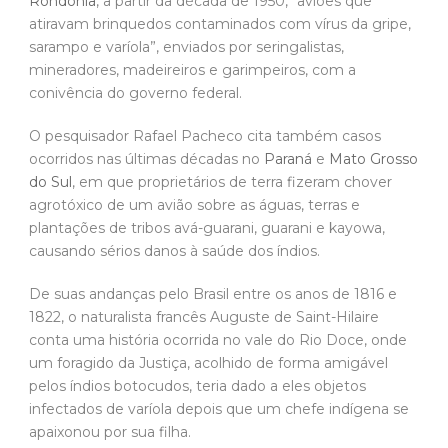
Rondônia
, a partir da década de 1950, “aviões que
atiravam brinquedos contaminados com vírus da gripe,
sarampo e varíola”, enviados por seringalistas,
mineradores, madeireiros e garimpeiros, com a
conivência do governo federal.
O pesquisador Rafael Pacheco cita também casos
ocorridos nas últimas décadas no
Paraná
e
Mato Grosso
do Sul
, em que proprietários de terra fizeram chover
agrotóxico de um avião sobre as águas, terras e
plantações de tribos avá-guarani, guarani e kayowa,
causando sérios danos à saúde dos índios.
De suas andanças pelo Brasil entre os anos de 1816 e
1822, o naturalista francês Auguste de Saint-Hilaire
conta uma história ocorrida no vale do Rio Doce, onde
um foragido da Justiça, acolhido de forma amigável
pelos índios botocudos, teria dado a eles objetos
infectados de varíola depois que um chefe indígena se
apaixonou por sua filha.