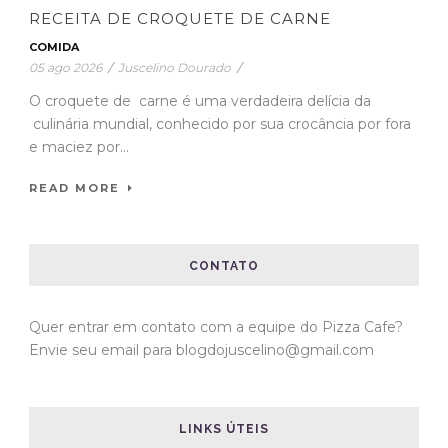
RECEITA DE CROQUETE DE CARNE
COMIDA
05 ago 2026
/
Juscelino Dourado
/
O croquete de carne é uma verdadeira delícia da
culinária mundial, conhecido por sua crocância por fora
e maciez por...
READ MORE
CONTATO
Quer entrar em contato com a equipe do Pizza Cafe?
Envie seu email para blogdojuscelino@gmail.com
LINKS ÚTEIS