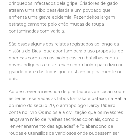
brinquedos infectados pela gripe. Criadores de gado
atraem uma tribo desavisada a um povoado que
enfrenta uma grave epidemia. Fazendeiros largam
estrategicamente pelo chão mudas de roupa
contaminadas com varíola.
São esses alguns dos relatos registrados ao longo da
história do Brasil que apontam para o uso proposital de
doenças como armas biológicas em batalhas contra
povos indígenas e que teriam contribuído para dizimar
grande parte das tribos que existiam originalmente no
país.
Ao descrever a investida de plantadores de cacau sobre
as terras reservadas às tribos kamakã e pataxó, na
Bahia
do início do século 20, o antropólogo Darcy Ribeiro
conta no livro Os índios e a civilização que os invasores
lançavam mão de “velhas técnicas coloniais, como o
“envenenamento das aguadas” e “o abandono de
roupas e utensílios de variolosos onde pudessem ser