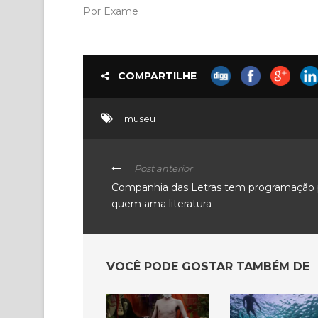
Por Exame
COMPARTILHE
museu
Post anterior
Companhia das Letras tem programação 
quem ama literatura
VOCÊ PODE GOSTAR TAMBÉM DE