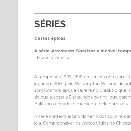
SÉRIES
Cestas épicas
A série
Arremesso Final
traz a incrível temp
| Marcelo Orozco
A temporada 1997-1998 do seriado nem foi a úl
jogar em 2001 pelo Washington Wizards duran
York Cosmos, após a carreira no Brasil. Só que,
de que a cesta a 5 segundos do final que garanti
Bulls foi o derradeiro momento dele numa quad
A série contextualiza o domínio dos Bulls nos 
joia. Compreensível: os únicos títulos do Chic