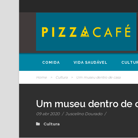
COMIDA
VIDA SAUDÁVEL
CULTU
Home
>
Cultura
>
Um museu dentro de casa
Um museu dentro de 
09 abr 2020
/
Juscelino Dourado
/
Cultura