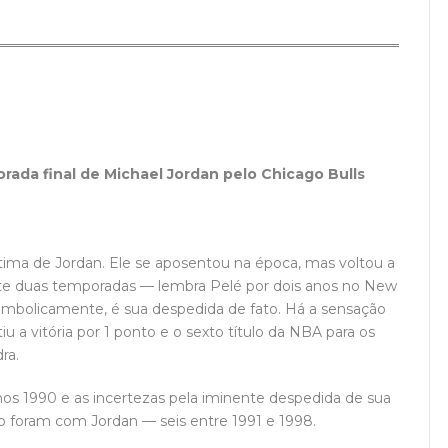
orada final de Michael Jordan pelo Chicago Bulls
tima de Jordan. Ele se aposentou na época, mas voltou a
te duas temporadas — lembra Pelé por dois anos no New
 simbolicamente, é sua despedida de fato. Há a sensação
u a vitória por 1 ponto e o sexto título da NBA para os
ra.
anos 1990 e as incertezas pela iminente despedida de sua
ago foram com Jordan — seis entre 1991 e 1998.