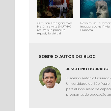
O Museu Transgênero de
Novo museu submers
História e Arte (MUTHA)
inaugurado na Rivier
realiza sua primeira
Francesa
exposição virtual
SOBRE O AUTOR DO BLOG
JUSCELINO DOURADO
Juscelino Antonio Dourado 
Universidade de São Paulo
para alunos, além de capaci
programas de educação am