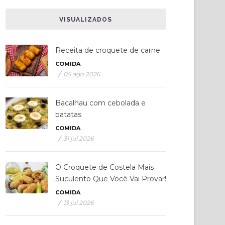
VISUALIZADOS
Receita de croquete de carne
COMIDA
/
05 ago 2026
Bacalhau com cebolada e
batatas
COMIDA
/
31 jul 2026
O Croquete de Costela Mais
Suculento Que Você Vai Provar!
COMIDA
/
13 jul 2026