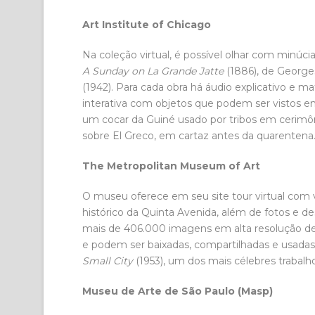
Art Institute of Chicago
Na coleção virtual, é possível olhar com minúc
A Sunday on La Grande ­Jatte
(1886), de Georges
(1942). Para cada obra há áudio explicativo e
interativa com objetos que podem ser vistos em
um cocar da Guiné usado por tribos em cerimô
sobre El Greco, em cartaz antes da quarentena
The Metropolitan Museum of Art
O museu oferece em seu site tour virtual com vi
histórico da Quinta Avenida, além de fotos e d
mais de 406.000 imagens em alta resolução de
e podem ser baixadas, compartilhadas e usadas 
Small City
(1953), um dos mais célebres trabalh
Museu de Arte de São Paulo (Masp)