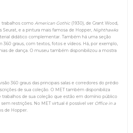
ia trabalhos como
American Gothic
(1930), de Grant Wood,
 Seurat, e a pintura mais famosa de Hopper, ­
Nighthawks
 material didático complementar. Também há uma seção
 360 graus, com textos, fotos e vídeos. Há, por exemplo,
nias de dança. O museu também disponibilizou a mostra
.
são 360 graus das principais salas e corredores do prédio
escrições de sua coleção. O MET também disponibiliza
 trabalhos de sua coleção que estão em domínio público
sem restrições. No MET virtual é possível ver
Office in a
os de Hopper.