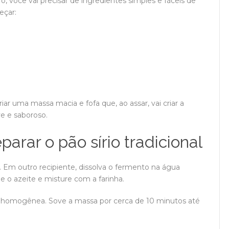
iro, você vai precisar de ingredientes simples e fáceis de
eçar:
ar uma massa macia e fofa que, ao assar, vai criar a
ve e saboroso.
arar o pão sírio tradicional
a. Em outro recipiente, dissolva o fermento na água
e o azeite e misture com a farinha.
 homogênea. Sove a massa por cerca de 10 minutos até