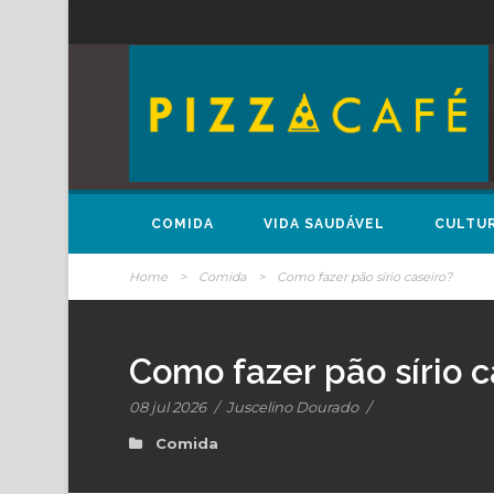
COMIDA
VIDA SAUDÁVEL
CULTU
Home
>
Comida
>
Como fazer pão sírio caseiro?
Como fazer pão sírio c
08 jul 2026
/
Juscelino Dourado
/
Comida