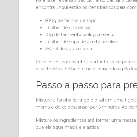
Para fazer a versão tradicional do pão sírio case
encontrar. Aqui estão os itens básicos para com
500g de farinha de trigo;
1 colher de chá de sal;
10g de
fermento biológico seco
;
1 colher de sopa de azeite de oliva;
250ml de água morna.
Com esses ingredientes, portanto, você pode cri
característica bolha no meio, deixando o pão le
Passo a passo para prep
Misture a farinha de trigo e o sal em uma tigel
morna e deixe descansar por 5 minutos. Adicion
Misture os ingredientes até formar uma massa
que ela fique macia e elástica.