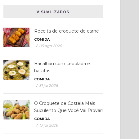
VISUALIZADOS
Receita de croquete de carne
COMIDA
/
05 ago 2026
Bacalhau com cebolada e
batatas
COMIDA
/
31 jul 2026
O Croquete de Costela Mais
Suculento Que Você Vai Provar!
COMIDA
/
13 jul 2026