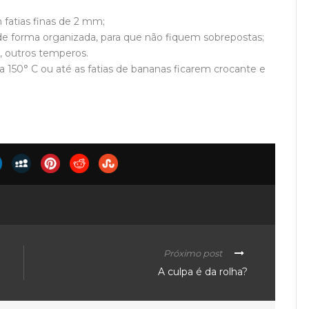
 fatias finas de 2 mm;
, de forma organizada, para que não fiquem sobrepostas;
, outros temperos.
 150° C ou até as fatias de bananas ficarem crocante e
Próximo post
A culpa é da rolha?