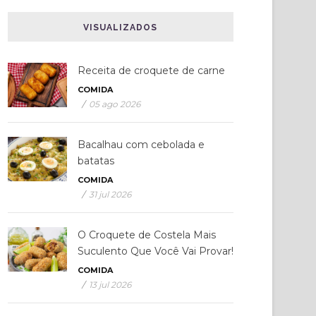
VISUALIZADOS
Receita de croquete de carne
COMIDA
/
05 ago 2026
Bacalhau com cebolada e
batatas
COMIDA
/
31 jul 2026
O Croquete de Costela Mais
Suculento Que Você Vai Provar!
COMIDA
/
13 jul 2026