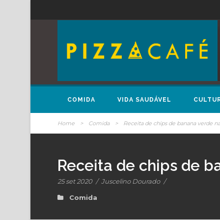
COMIDA
VIDA SAUDÁVEL
CULTU
Home
>
Comida
>
Receita de chips de banana verde na 
Receita de chips de ba
25 set 2020
/
Juscelino Dourado
/
Comida