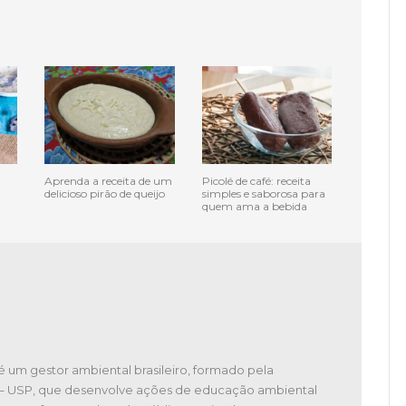
Aprenda a receita de um
Picolé de café: receita
delicioso pirão de queijo
simples e saborosa para
quem ama a bebida
é um gestor ambiental brasileiro, formado pela
 – USP, que desenvolve ações de educação ambiental