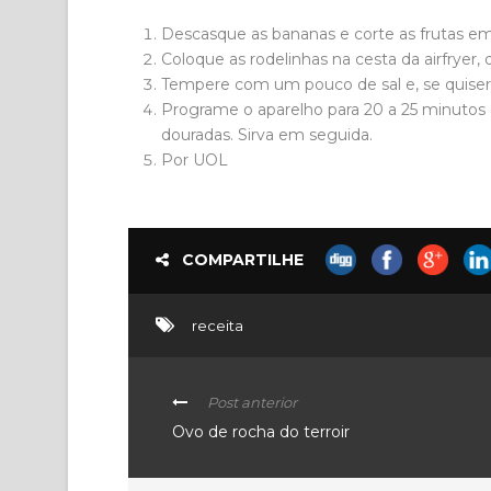
Descasque as bananas e corte as frutas em
Coloque as rodelinhas na cesta da airfryer
Tempere com um pouco de sal e, se quiser
Programe o aparelho para 20 a 25 minutos a
douradas. Sirva em seguida.
Por UOL
COMPARTILHE
receita
Post anterior
Ovo de rocha do terroir