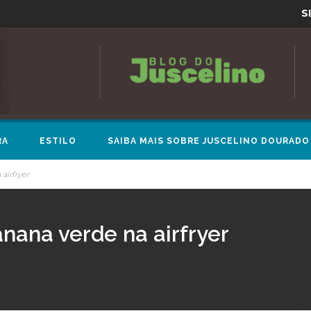
S
RA
ESTILO
SAIBA MAIS SOBRE JUSCELINO DOURADO
airfryer
nana verde na airfryer