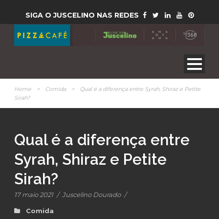
SIGA O JUSCELINO NAS REDES
Home
>
Comida
>
Qual é a diferença entre Syrah, Shiraz e Petite
Sirah?
Qual é a diferença entre
Syrah, Shiraz e Petite
Sirah?
17 maio 2021
/
Juscelino Dourado
/
Comida