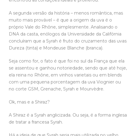
encontrou as condições ideais e proliferou.
A segunda versão da história – menos romântica, mas
muito mais provável – é que a origem da uva é o
próprio Vale do Rhône, simplesmente. Analisando o
DNA da casta, enólogos da Universidade da Califórnia
concluíram que a Syrah é fruto do cruzamento das uvas
Dureza (tinta) e Mondeuse Blanche (branca).
Seja como for, o fato é que foi no sul da França que ela
se assentou e ganhou notoriedade, sendo que até hoje,
ela reina no Rhône, em vinhos varietais ou em blends
com uma pequena porcentagem da uva Viognier ou
no corte GSM, Grenache, Syrah e Mourvèdre.
Ok, mas e a Shiraz?
A Shiraz é a Syrah anglicizada. Ou seja, é a forma inglesa
de tratar a francesa Syrah.
Há a ideia de que Syrah seria mais utilizada no velho