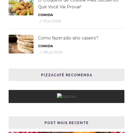
O Croquete de Costela Mais Suculento
Que Você Vai Provar!
COMIDA
/
13 jul 2026
Como fazer pão sírio caseiro?
COMIDA
/
08 jul 2026
PIZZACAFÉ RECOMENDA
POST MAIS RECENTE