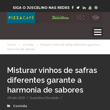
SIGA O JUSCELINO NAS REDES
Home
>
Comida
>
Misturar vinhos de safras diferentes garante a
harmonia de sabores
Misturar vinhos de safras
diferentes garante a
harmonia de sabores
05 abr 2021
/
Juscelino Dourado
/
Comida