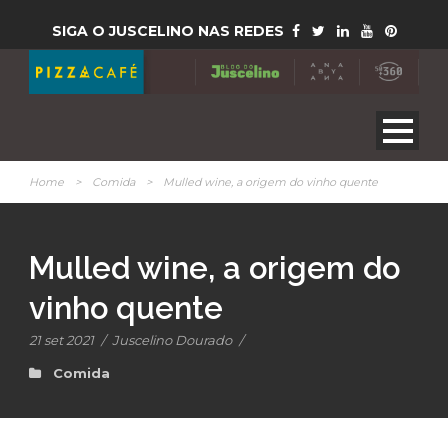
SIGA O JUSCELINO NAS REDES
Home
>
Comida
>
Mulled wine, a origem do vinho quente
Mulled wine, a origem do
vinho quente
21 set 2021
/
Juscelino Dourado
/
Comida