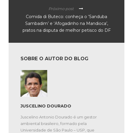
Próximo post
Comida di Buteco: conheça o ‘Sanduba
Sambadim’ e ‘Afogadinho na Mandioca’,
pratos na disputa de melhor petisco do DF
SOBRE O AUTOR DO BLOG
JUSCELINO DOURADO
Juscelino Antonio Dourado é um gestor
ambiental brasileiro, formado pela
Universidade de São Paulo – USP, que