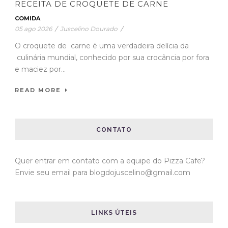
RECEITA DE CROQUETE DE CARNE
COMIDA
05 ago 2026
/
Juscelino Dourado
/
O croquete de carne é uma verdadeira delícia da
culinária mundial, conhecido por sua crocância por fora
e maciez por...
READ MORE
CONTATO
Quer entrar em contato com a equipe do Pizza Cafe?
Envie seu email para blogdojuscelino@gmail.com
LINKS ÚTEIS