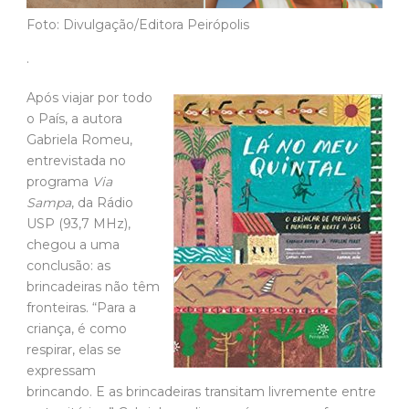
Foto: Divulgação/Editora Peirópolis
.
Após viajar por todo
o País, a autora
Gabriela Romeu,
entrevistada no
programa
Via
Sampa
, da Rádio
USP (93,7 MHz),
chegou a uma
conclusão: as
brincadeiras não têm
fronteiras. “Para a
criança, é como
respirar, elas se
expressam
brincando. E as brincadeiras transitam livremente entre