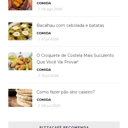
COMIDA
/
05 ago 2026
Bacalhau com cebolada e batatas
COMIDA
/
31 jul 2026
O Croquete de Costela Mais Suculento
Que Você Vai Provar!
COMIDA
/
13 jul 2026
Como fazer pão sírio caseiro?
COMIDA
/
08 jul 2026
PIZZACAFÉ RECOMENDA