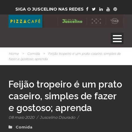
SIGA O JUSCELINO NAS REDES
Home
>
Comida
>
Feijão tropeiro é um prato caseiro, simples de
fazer e gostoso; aprenda
Feijão tropeiro é um prato
caseiro, simples de fazer
e gostoso; aprenda
08 maio 2020
/
Juscelino Dourado
/
Comida