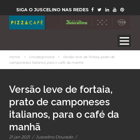
SIGA O JUSCELINO NAS REDES
Home
>
Uncategorized
>
Versão leve de fortaia, prato de
camponeses italianos, para o café da manhã
Versão leve de fortaia,
prato de camponeses
italianos, para o café da
manhã
21 jan 2021
/
Juscelino Dourado
/