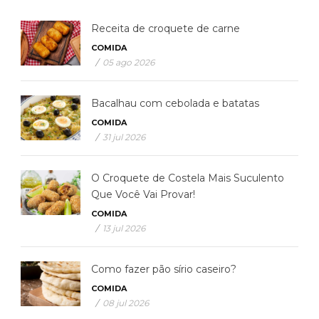
Receita de croquete de carne
COMIDA
/
05 ago 2026
Bacalhau com cebolada e batatas
COMIDA
/
31 jul 2026
O Croquete de Costela Mais Suculento
Que Você Vai Provar!
COMIDA
/
13 jul 2026
Como fazer pão sírio caseiro?
COMIDA
/
08 jul 2026