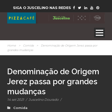
SIGA O JUSCELINO NAS REDES
Home
>
Comida
>
Denominação de Origem Jerez passa por
grandes mudanças
Denominação de Origem
Jerez passa por grandes
mudanças
14 set 2021
/
Juscelino Dourado
/
Comida