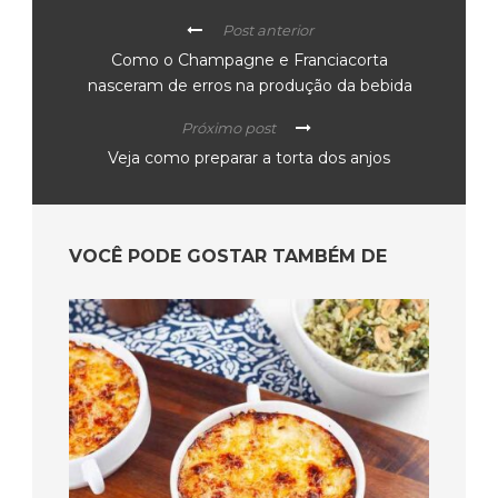
Post anterior
Como o Champagne e Franciacorta
nasceram de erros na produção da bebida
Próximo post
Veja como preparar a torta dos anjos
VOCÊ PODE GOSTAR TAMBÉM DE