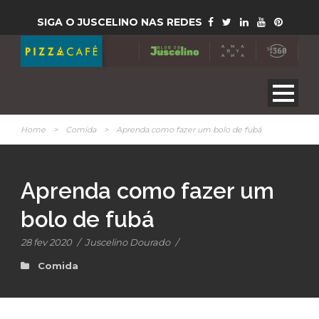
SIGA O JUSCELINO NAS REDES
Home
>
Comida
>
Aprenda como fazer um bolo de fubá
Aprenda como fazer um
bolo de fubá
28 fev 2020
/
Juscelino Dourado
/
Comida