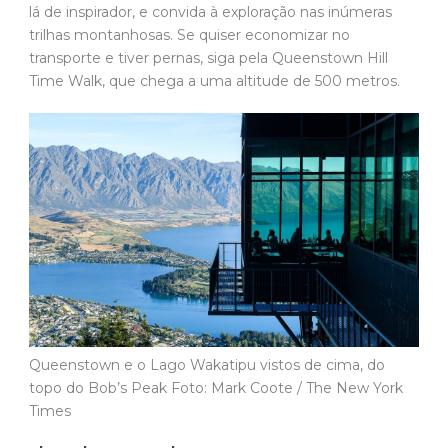
lá de inspirador, e convida à exploração nas inúmeras
trilhas montanhosas. Se quiser economizar no
transporte e tiver pernas, siga pela Queenstown Hill
Time Walk, que chega a uma altitude de 500 metros.
Queenstown e o Lago Wakatipu vistos de cima, do
topo do Bob’s Peak Foto: Mark Coote / The New York
Times