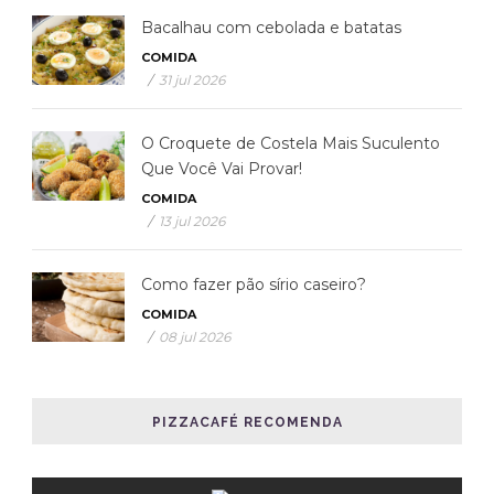
Bacalhau com cebolada e batatas
COMIDA
/
31 jul 2026
O Croquete de Costela Mais Suculento
Que Você Vai Provar!
COMIDA
/
13 jul 2026
Como fazer pão sírio caseiro?
COMIDA
/
08 jul 2026
PIZZACAFÉ RECOMENDA