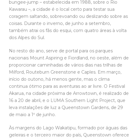
bungee-jump – estabelecida em 1988, sobre o Rio
Kawarau –, a cidade é o local certo para testar sua
coragem saltando, sobrevoando ou deslizando sobre as
coisas. Durante o inverno, de junho a setembro,
também atrai os fãs do esqui, com quatro áreas à volta
dos Alpes do Sul.
No resto do ano, serve de portal para os parques
nacionais Mount Aspiring e Fiordland, no oeste, além de
proporcionar caminhadas de vários dias nas trilhas de
Milford, Routeburn Greenstone e Caples. Em março,
início do outono, há menos gente, mas o clima
continua ótimo para as aventuras ao ar livre. O Festival
Akarua, na cidade próxima de Arrowtown, é realizado de
16 a 20 de abril, e o LUMA Southern Light Project, que
leva instalações de luz a Queenstown Gardens, de 29
de maio a 1º de junho.
Às margens do Lago Wakatipu, formado por águas das
geleiras e o terceiro maior do país, Queenstown oferece