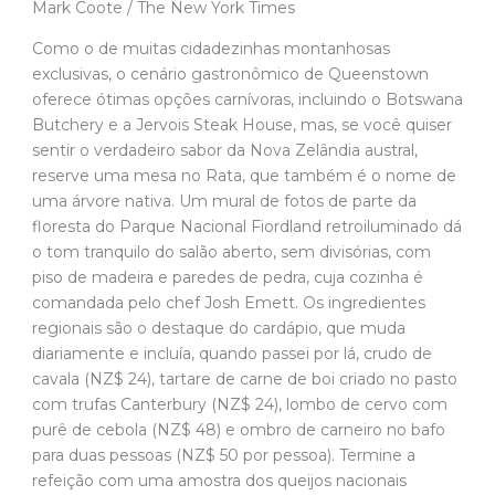
Mark Coote / The New York Times
Como o de muitas cidadezinhas montanhosas
exclusivas, o cenário gastronômico de Queenstown
oferece ótimas opções carnívoras, incluindo o Botswana
Butchery e a Jervois Steak House, mas, se você quiser
sentir o verdadeiro sabor da Nova Zelândia austral,
reserve uma mesa no Rata, que também é o nome de
uma árvore nativa. Um mural de fotos de parte da
floresta do Parque Nacional Fiordland retroiluminado dá
o tom tranquilo do salão aberto, sem divisórias, com
piso de madeira e paredes de pedra, cuja cozinha é
comandada pelo chef Josh Emett. Os ingredientes
regionais são o destaque do cardápio, que muda
diariamente e incluía, quando passei por lá, crudo de
cavala (NZ$ 24), tartare de carne de boi criado no pasto
com trufas Canterbury (NZ$ 24), lombo de cervo com
purê de cebola (NZ$ 48) e ombro de carneiro no bafo
para duas pessoas (NZ$ 50 por pessoa). Termine a
refeição com uma amostra dos queijos nacionais