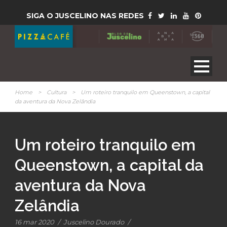
SIGA O JUSCELINO NAS REDES
Home
>
Cultura
>
Um roteiro tranquilo em Queenstown, a capital
da aventura da Nova Zelândia
Um roteiro tranquilo em
Queenstown, a capital da
aventura da Nova
Zelândia
16 mar 2020
/
Juscelino Dourado
/