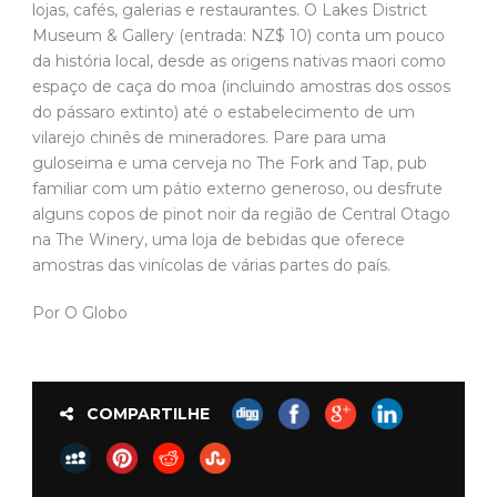
lojas, cafés, galerias e restaurantes. O Lakes District
Museum & Gallery (entrada: NZ$ 10) conta um pouco
da história local, desde as origens nativas maori como
espaço de caça do moa (incluindo amostras dos ossos
do pássaro extinto) até o estabelecimento de um
vilarejo chinês de mineradores. Pare para uma
guloseima e uma cerveja no The Fork and Tap, pub
familiar com um pátio externo generoso, ou desfrute
alguns copos de pinot noir da região de Central Otago
na The Winery, uma loja de bebidas que oferece
amostras das vinícolas de várias partes do país.
Por O Globo
COMPARTILHE