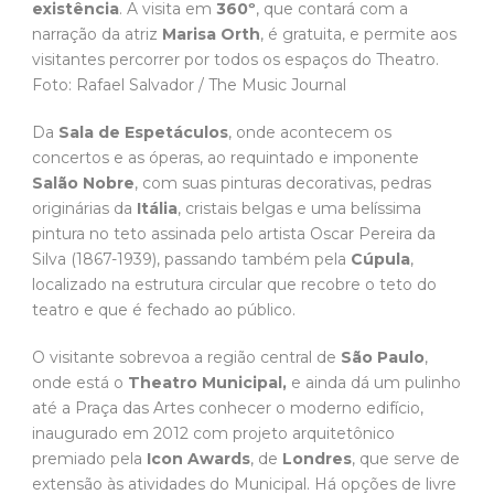
existência
. A visita em
360º
, que contará com a
narração da atriz
Marisa Orth
, é gratuita, e permite aos
visitantes percorrer por todos os espaços do Theatro.
Foto: Rafael Salvador / The Music Journal
Da
Sala de Espetáculos
, onde acontecem os
concertos e as óperas, ao requintado e imponente
Salão Nobre
, com suas pinturas decorativas, pedras
originárias da
Itália
, cristais belgas e uma belíssima
pintura no teto assinada pelo artista Oscar Pereira da
Silva (1867-1939), passando também pela
Cúpula
,
localizado na estrutura circular que recobre o teto do
teatro e que é fechado ao público.
O visitante sobrevoa a região central de
São Paulo
,
onde está o
Theatro Municipal,
e ainda dá um pulinho
até a Praça das Artes conhecer o moderno edifício,
inaugurado em 2012 com projeto arquitetônico
premiado pela
Icon Awards
, de
Londres
, que serve de
extensão às atividades do Municipal. Há opções de livre