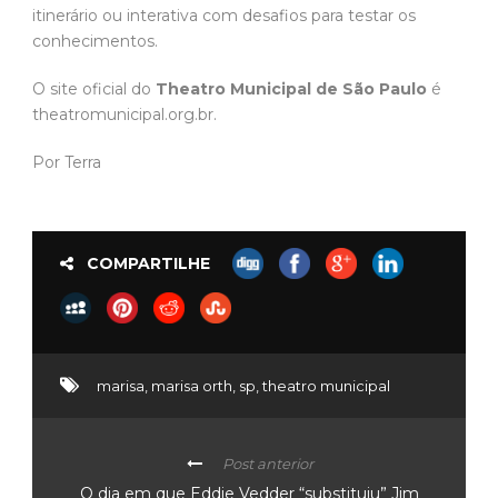
itinerário ou interativa com desafios para testar os
conhecimentos.
O site oficial do
Theatro Municipal de São Paulo
é
theatromunicipal.org.br.
Por Terra
COMPARTILHE
marisa
,
marisa orth
,
sp
,
theatro municipal
Post anterior
O dia em que Eddie Vedder “substituiu” Jim