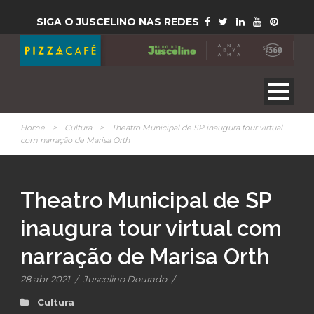
SIGA O JUSCELINO NAS REDES
Home
>
Cultura
>
Theatro Municipal de SP inaugura tour virtual
com narração de Marisa Orth
Theatro Municipal de SP
inaugura tour virtual com
narração de Marisa Orth
28 abr 2021
/
Juscelino Dourado
/
Cultura