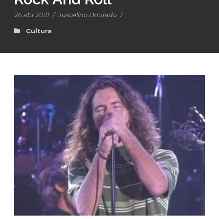
26 abr 2021
/
Juscelino Dourado
/
Cultura