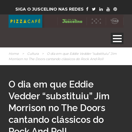
SIGA O JUSCELINO NAS REDES
Home
>
Cultura
>
O dia em que Eddie Vedder “substituiu” Jim
Morrison no The Doors cantando clássicos do Rock And Roll
O dia em que Eddie
Vedder “substituiu” Jim
Morrison no The Doors
cantando clássicos do
Rock And Roll