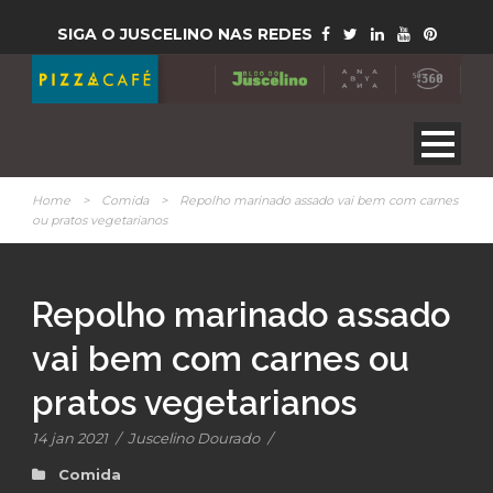
SIGA O JUSCELINO NAS REDES
Home
>
Comida
>
Repolho marinado assado vai bem com carnes
ou pratos vegetarianos
Repolho marinado assado
vai bem com carnes ou
pratos vegetarianos
14 jan 2021
/
Juscelino Dourado
/
Comida