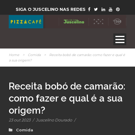
SIGA O JUSCELINO NAS REDES
Home
>
Comida
>
Receita bobó de camarão: como fazer e qual é
a sua origem?
Receita bobó de camarão:
como fazer e qual é a sua
origem?
23 out 2023
/
Juscelino Dourado
/
Comida