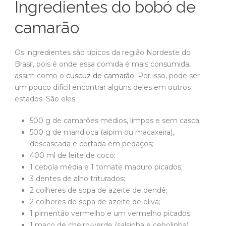
Ingredientes do bobó de
camarão
Os ingredientes são típicos da região Nordeste do
Brasil, pois é onde essa comida é mais consumida,
assim como o
cuscuz de camarão
. Por isso, pode ser
um pouco difícil encontrar alguns deles em outros
estados. São eles:
500 g de camarões médios, limpos e sem casca;
500 g de mandioca (aipim ou macaxeira),
descascada e cortada em pedaços;
400 ml de leite de coco;
1 cebola média e 1 tomate maduro picados;
3 dentes de alho triturados;
2 colheres de sopa de azeite de dendê;
2 colheres de sopa de azeite de oliva;
1 pimentão vermelho e um vermelho picados;
1 maço de cheiro-verde (salsinha e cebolinha)