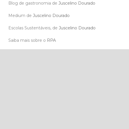
Blog de gastronomia de
Juscelino Dourado
Medium de
Juscelino Dourado
Escolas Sustentáveis, de
Juscelino Dourado
Saiba mais sobre o
RPA
Paper Excellence
Site
Jackson Wijaya
Gengivoplastia
Implante Dentário
Lentes de contato dental
Aparelho ortodôntico