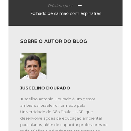
Próximo post
Folhado de salmão com espinafres
SOBRE O AUTOR DO BLOG
JUSCELINO DOURADO
Juscelino Antonio Dourado é um gestor
ambiental brasileiro, formado pela
Universidade de São Paulo – USP, que
desenvolve ações de educação ambiental
para alunos, além de capacitar professores da
rede pública e privada para programas de