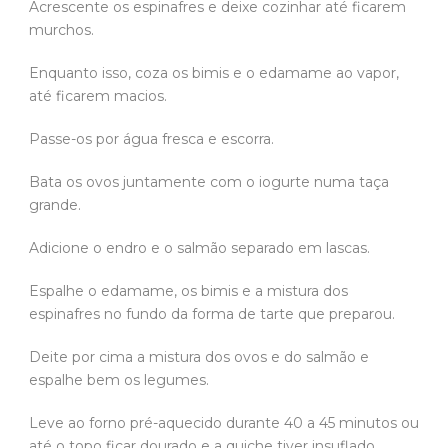
Acrescente os espinafres e deixe cozinhar até ficarem
murchos.
Enquanto isso, coza os bimis e o edamame ao vapor,
até ficarem macios.
Passe-os por água fresca e escorra.
Bata os ovos juntamente com o iogurte numa taça
grande.
Adicione o endro e o salmão separado em lascas.
Espalhe o edamame, os bimis e a mistura dos
espinafres no fundo da forma de tarte que preparou.
Deite por cima a mistura dos ovos e do salmão e
espalhe bem os legumes.
Leve ao forno pré-aquecido durante 40 a 45 minutos ou
até o topo ficar dourado e a quiche tiver insuflado.