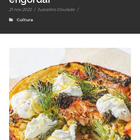
21 nov 2022
/
Juscelino Dourado
/
Cultura