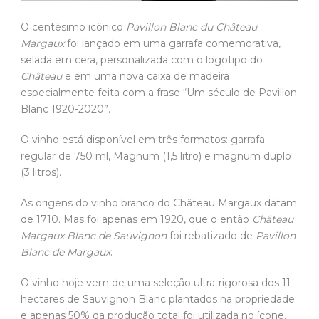
O centésimo icônico
Pavillon Blanc du Château
Margaux
foi lançado em uma garrafa comemorativa,
selada em cera, personalizada com o logotipo do
Château
e em uma nova caixa de madeira
especialmente feita com a frase “Um século de Pavillon
Blanc 1920-2020”.
O vinho está disponível em três formatos: garrafa
regular de 750 ml, Magnum (1,5 litro) e magnum duplo
(3 litros).
As origens do vinho branco do Château Margaux datam
de 1710. Mas foi apenas em 1920, que o então
Château
Margaux Blanc
de Sauvignon
foi rebatizado de
Pavillon
Blanc de Margaux
.
O vinho hoje vem de uma seleção ultra-rigorosa dos 11
hectares de Sauvignon Blanc plantados na propriedade
e apenas 50% da produção total foi utilizada no ícone.