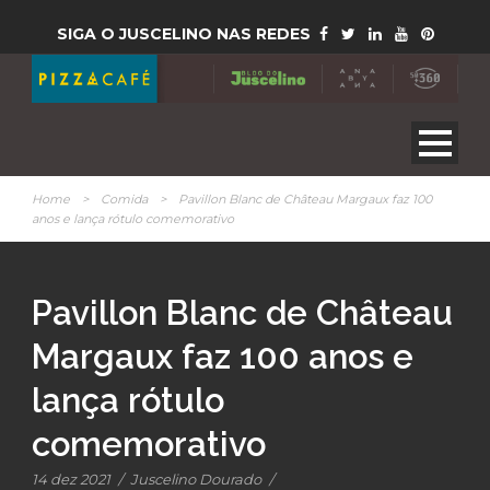
SIGA O JUSCELINO NAS REDES
Home
>
Comida
>
Pavillon Blanc de Château Margaux faz 100
anos e lança rótulo comemorativo
Pavillon Blanc de Château
Margaux faz 100 anos e
lança rótulo
comemorativo
14 dez 2021
/
Juscelino Dourado
/