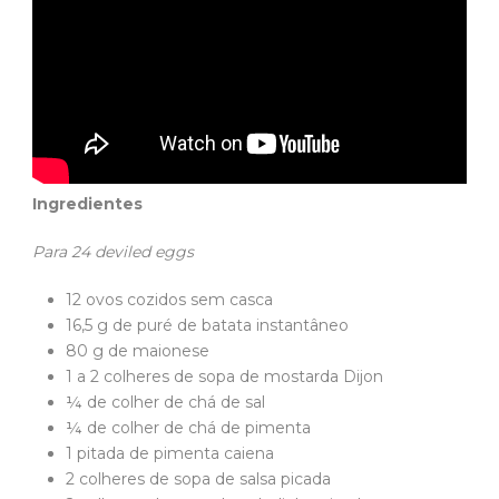
Ingredientes
Para 24 deviled eggs
12 ovos cozidos sem casca
16,5 g de puré de batata instantâneo
80 g de maionese
1 a 2 colheres de sopa de mostarda Dijon
¼ de colher de chá de sal
¼ de colher de chá de pimenta
1 pitada de pimenta caiena
2 colheres de sopa de salsa picada