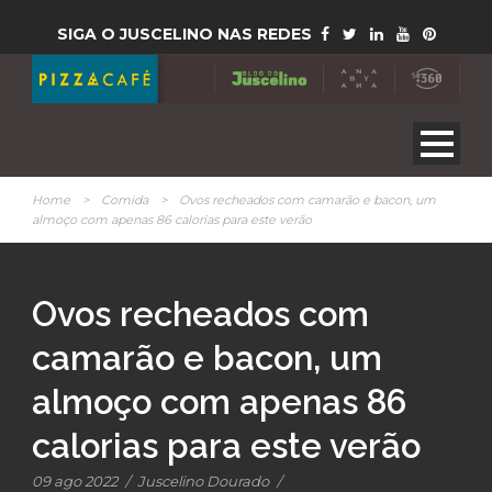
SIGA O JUSCELINO NAS REDES
Home
>
Comida
>
Ovos recheados com camarão e bacon, um
almoço com apenas 86 calorias para este verão
Ovos recheados com
camarão e bacon, um
almoço com apenas 86
calorias para este verão
09 ago 2022
/
Juscelino Dourado
/