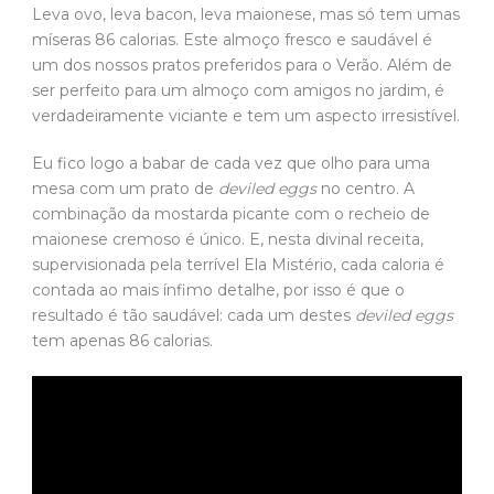
Leva ovo, leva bacon, leva maionese, mas só tem umas
míseras 86 calorias. Este almoço fresco e saudável é
um dos nossos pratos preferidos para o Verão. Além de
ser perfeito para um almoço com amigos no jardim, é
verdadeiramente viciante e tem um aspecto irresistível.
Eu fico logo a babar de cada vez que olho para uma
mesa com um prato de
deviled eggs
no centro. A
combinação da mostarda picante com o recheio de
maionese cremoso é único. E, nesta divinal receita,
supervisionada pela terrível Ela Mistério, cada caloria é
contada ao mais ínfimo detalhe, por isso é que o
resultado é tão saudável: cada um destes
deviled eggs
tem apenas 86 calorias.