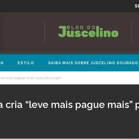
S
RA
ESTILO
SAIBA MAIS SOBRE JUSCELINO DOURADO
ve mais pague mais” para álcool gel
cria “leve mais pague mais” p