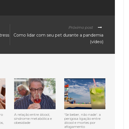
Próximo post
tress
Como lidar com seu pet durante a pandemia
(vídeo)
ro
A relação entre álcool,
‘Se beber, não nade’: a
síndrome metabólica e
perigosa ligação entre
os,
obesidade
álcool e mortes por
afogamento