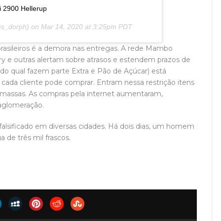
 2900 Hellerup
s_dorph) on
Mar 14, 2020 at 3:25pm PDT
rasileiros é a demora nas entregas. A rede Mambo
y e outras alertam sobre atrasos e estendem prazos de
do qual fazem parte Extra e Pão de Açúcar) está
cada cliente pode comprar. Entram nessa restrição itens
 e massas. As compras pela internet aumentaram,
 aglomeração.
 falsificado em diversas cidades. Há dois dias, um homem
 de três mil frascos.