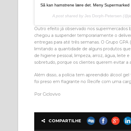
Så kan hamstrene lære det. Meny Supermarked i
A post shared by
Jes Dorph-Petersen
(@je
Outro efeito já observado nos supermercados b
chegou a suspender temporariamente o deliver
entregas para até três semanas. O Grupo GPA (
limitando a quantidade de alguns produtos que 
de higiene pessoal, limpeza, arroz, água, leite
sobretudo, porque os clientes querem evitar a
Além disso, a polícia tem apreendido álcool gel
foi preso em flagrante no Recife com uma carga
Por Ciclovivo
COMPARTILHE