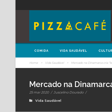
COMIDA
VIDA SAUDÁVEL
CULTU
Home
>
Vida Saudável
>
Mercado na Dinamarca cria “le
Mercado na Dinamarca 
25 mar 2020
/
Juscelino Dourado
/
Vida Saudável