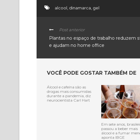
alcool
,
dinamarca
,
gel
Post anterior
Plantas no espaço de trabalho reduzem s
e ajudam no home office
VOCÊ PODE GOSTAR TAMBÉM DE
Álcool e cafeína são as
drogas mais consumidas
durante a pandemia, diz
neurocientista Carl Hart
Em sete anos, brasilei
passou a beber mais
álcool e a fumar men
aponta IBGE