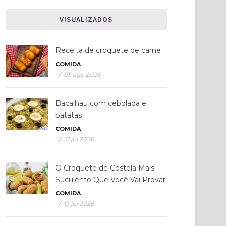
VISUALIZADOS
Receita de croquete de carne
COMIDA
/
05 ago 2026
Bacalhau com cebolada e
batatas
COMIDA
/
31 jul 2026
O Croquete de Costela Mais
Suculento Que Você Vai Provar!
COMIDA
/
13 jul 2026