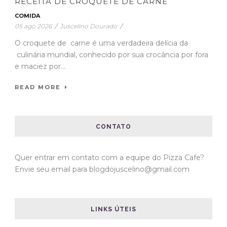
RECEITA DE CROQUETE DE CARNE
COMIDA
05 ago 2026
/
Juscelino Dourado
/
O croquete de carne é uma verdadeira delícia da
culinária mundial, conhecido por sua crocância por fora
e maciez por...
READ MORE
CONTATO
Quer entrar em contato com a equipe do Pizza Cafe?
Envie seu email para blogdojuscelino@gmail.com
LINKS ÚTEIS