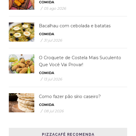
COMIDA
/
05 ago 2026
Bacalhau com cebolada e batatas
COMIDA
/
31 jul 2026
O Croquete de Costela Mais Suculento
Que Você Vai Provar!
COMIDA
/
13 jul 2026
Como fazer pão sírio caseiro?
COMIDA
/
08 jul 2026
PIZZACAFÉ RECOMENDA