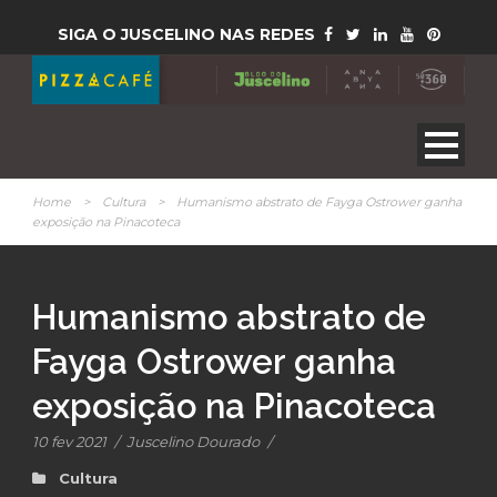
SIGA O JUSCELINO NAS REDES
Home
>
Cultura
>
Humanismo abstrato de Fayga Ostrower ganha
exposição na Pinacoteca
Humanismo abstrato de
Fayga Ostrower ganha
exposição na Pinacoteca
10 fev 2021
/
Juscelino Dourado
/
Cultura