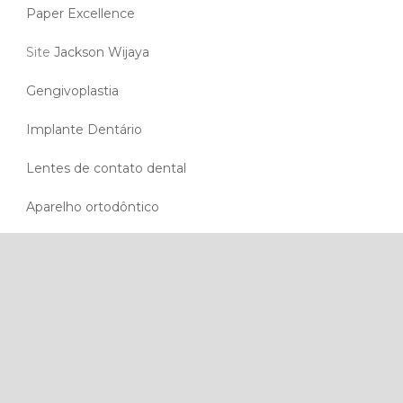
Paper Excellence
Site
Jackson Wijaya
Gengivoplastia
Implante Dentário
Lentes de contato dental
Aparelho ortodôntico
NOS SIGA NAS REDES
PIZZACAFÉ - TODOS OS DIREITOS RESERVADOS