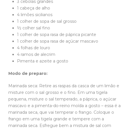
3 cebolas grandes
1 cabeça de alho
4 limões sicilianos
1 colher de sopa de sal grosso
½ colher sal fino
1 colher de sopa rasa de páprica picante
1 colher de sopa rasa de açúcar mascavo
4 folhas de louro
4 ramos de alecrim
Pimenta e azeite a gosto
Modo de preparo:
Marinada seca: Retire as raspas da casca de um limão e
misture com o sal grosso e o fino. Em uma tigela
pequena, misture o sal temperado, a páprica, o açúcar
mascavo e a pimenta-do-reino moída a gosto – essa é a
marinada seca, que vai temperar o frango. Coloque o
frango em uma tigela grande e tempere com a
marinada seca. Esfregue bem a mistura de sal com