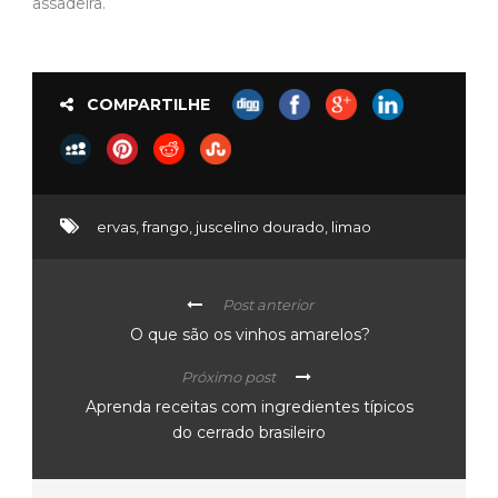
assadeira.
COMPARTILHE
ervas
,
frango
,
juscelino dourado
,
limao
Post anterior
O que são os vinhos amarelos?
Próximo post
Aprenda receitas com ingredientes típicos
do cerrado brasileiro