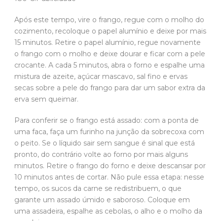
Após este tempo, vire o frango, regue com o molho do
cozimento, recoloque o papel alumínio e deixe por mais
15 minutos. Retire o papel alumínio, regue novamente
o frango com o molho e deixe dourar e ficar com a pele
crocante. A cada 5 minutos, abra o forno e espalhe uma
mistura de azeite, açúcar mascavo, sal fino e ervas
secas sobre a pele do frango para dar um sabor extra da
erva sem queimar.
Para conferir se o frango está assado: com a ponta de
uma faca, faça um furinho na junção da sobrecoxa com
o peito. Se o líquido sair sem sangue é sinal que está
pronto, do contrário volte ao forno por mais alguns
minutos. Retire o frango do forno e deixe descansar por
10 minutos antes de cortar. Não pule essa etapa: nesse
tempo, os sucos da carne se redistribuem, o que
garante um assado úmido e saboroso. Coloque em
uma assadeira, espalhe as cebolas, o alho e o molho da