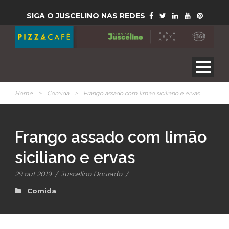
SIGA O JUSCELINO NAS REDES
Home
>
Comida
>
Frango assado com limão siciliano e ervas
Frango assado com limão
siciliano e ervas
29 out 2019
/
Juscelino Dourado
/
Comida