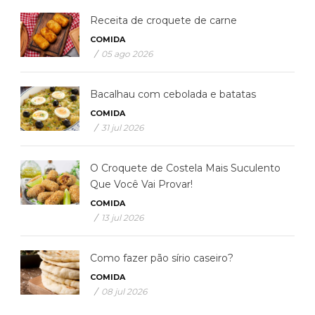
Receita de croquete de carne
COMIDA
/
05 ago 2026
Bacalhau com cebolada e batatas
COMIDA
/
31 jul 2026
O Croquete de Costela Mais Suculento
Que Você Vai Provar!
COMIDA
/
13 jul 2026
Como fazer pão sírio caseiro?
COMIDA
/
08 jul 2026