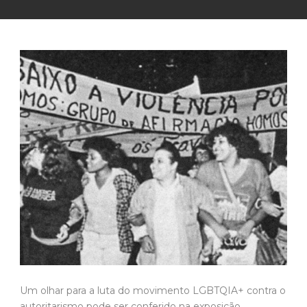
Um olhar para a luta do movimento LGBTQIA+ contra o
autoritarismo pode ser conferido na exposição