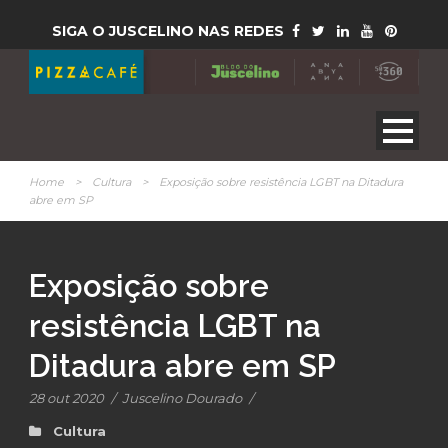
SIGA O JUSCELINO NAS REDES
Home
>
Cultura
>
Exposição sobre resistência LGBT na Ditadura
abre em SP
Exposição sobre
resistência LGBT na
Ditadura abre em SP
28 out 2020
/
Juscelino Dourado
/
Cultura