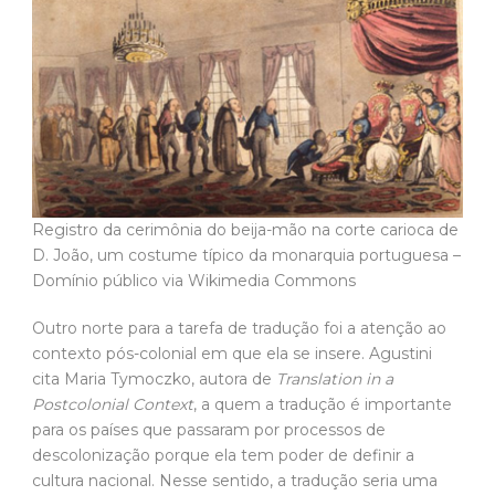
Registro da cerimônia do beija-mão na corte carioca de
D. João, um costume típico da monarquia portuguesa –
Domínio público via Wikimedia Commons
Outro norte para a tarefa de tradução foi a atenção ao
contexto pós-colonial em que ela se insere. Agustini
cita Maria Tymoczko, autora de
Translation in a
Postcolonial Context
, a quem a tradução é importante
para os países que passaram por processos de
descolonização porque ela tem poder de definir a
cultura nacional. Nesse sentido, a tradução seria uma
ação política, que “canibalizaria” o texto original.
A própria trajetória contestadora de Byron, tanto na vida
quanto na literatura, afirma o tradutor, foi central para
essa abordagem. “Fator decisivo ao presente projeto
tradutório foi o autor do original ser igualmente crítico à