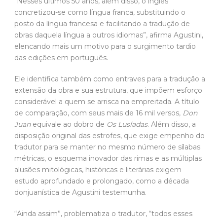
“Nesses últimos 50 anos, além disso, o inglês
concretizou-se como língua franca, substituindo o
posto da língua francesa e facilitando a tradução de
obras daquela língua a outros idiomas”, afirma Agustini,
elencando mais um motivo para o surgimento tardio
das edições em português.
Ele identifica também como entraves para a tradução a
extensão da obra e sua estrutura, que impõem esforço
considerável a quem se arrisca na empreitada. A título
de comparação, com seus mais de 16 mil versos,
Don
Juan
equivale ao dobro de
Os Lusíadas
. Além disso, a
disposição original das estrofes, que exige empenho do
tradutor para se manter no mesmo número de sílabas
métricas, o esquema inovador das rimas e as múltiplas
alusões mitológicas, históricas e literárias exigem
estudo aprofundado e prolongado, como a década
donjuanística de Agustini testemunha.
“Ainda assim”, problematiza o tradutor, “todos esses