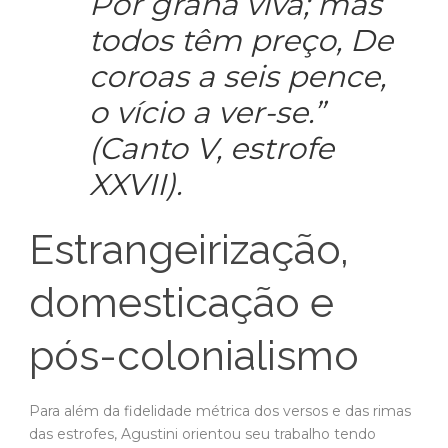
(Canto V, estrofe
XXVII).
Estrangeirização,
domesticação e
pós-colonialismo
Para além da fidelidade métrica dos versos e das rimas
das estrofes, Agustini orientou seu trabalho tendo
como horizonte um tipo de tradução conhecida como
estrangeirizante. Apoiada na teoria tradutória do
Romantismo alemão, a abordagem estrangeirizante
defende que o contato com o fator estrangeiro
enriquece o próprio idioma e a cultura de chegada da
obra.