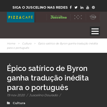
SIGA O JUSCELINO NAS REDES
Home
>
Cultura
>
Épico satírico de Byron ganha tradução inédita
para o português
Épico satírico de Byron
ganha tradução inédita
para o português
19 nov 2020
/
Juscelino Dourado
/
Cultura