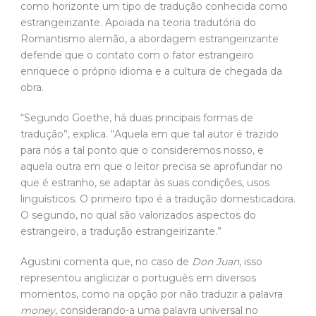
“Segundo Goethe, há duas principais formas de
tradução”, explica. “Aquela em que tal autor é trazido
para nós a tal ponto que o consideremos nosso, e
aquela outra em que o leitor precisa se aprofundar no
que é estranho, se adaptar às suas condições, usos
linguísticos. O primeiro tipo é a tradução domesticadora.
O segundo, no qual são valorizados aspectos do
estrangeiro, a tradução estrangeirizante.”
Agustini comenta que, no caso de
Don Juan
, isso
representou anglicizar o português em diversos
momentos, como na opção por não traduzir a palavra
money
, considerando-a uma palavra universal no
contexto do comércio. Outra frente dessa abordagem
envolveu o caráter monossilábico e dissilábico dos
vocábulos ingleses, que o tradutor tentou manter
através da busca de monossílabos e dissílabos em
português. “Essa seria uma perspectiva da tradução