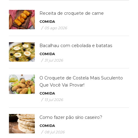
Bacalhau com cebolada e batatas
COMIDA
/
31 jul 2026
O Croquete de Costela Mais Suculento
Que Você Vai Provar!
COMIDA
/
13 jul 2026
Como fazer pão sírio caseiro?
COMIDA
/
08 jul 2026
PIZZACAFÉ RECOMENDA