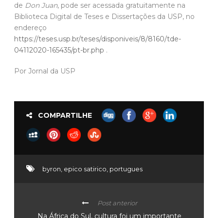
Por Jornal da USP
COMPARTILHE
byron
,
epico satirico
,
portugues
Post anterior
Na África do Sul, cultura foi um importante
mecanismo de combate ao Apartheid
Próximo post
Mostra online comemora os 10 anos da SP
Escola de Teatro