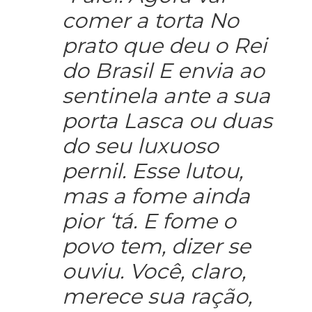
sentinela ante a sua
porta Lasca ou duas
do seu luxuoso
pernil. Esse lutou,
mas a fome ainda
pior ‘tá. E fome o
povo tem, dizer se
ouviu. Você, claro,
merece sua ração,
Mas, por favor, dá
um pouquinho à
nação.” (Canto IX,
estrofe VI)