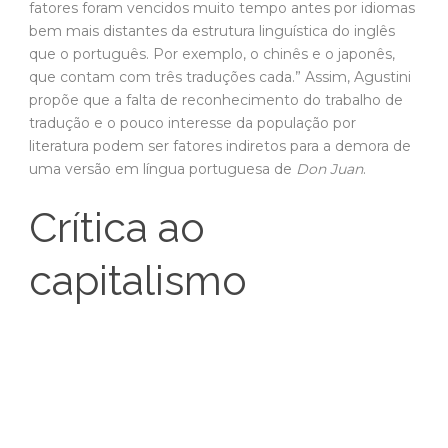
fatores foram vencidos muito tempo antes por idiomas
bem mais distantes da estrutura linguística do inglês
que o português. Por exemplo, o chinês e o japonês,
que contam com três traduções cada.” Assim, Agustini
propõe que a falta de reconhecimento do trabalho de
tradução e o pouco interesse da população por
literatura podem ser fatores indiretos para a demora de
uma versão em língua portuguesa de
Don Juan
.
Crítica ao
capitalismo
Don Juan e Haidee – Foto: Reprodução
Um dos aspectos da versão byroniana do mito de
Don
Juan
que Agustini ressalta é a relação entre o
personagem-título e o capitalismo: a ânsia por seduzir