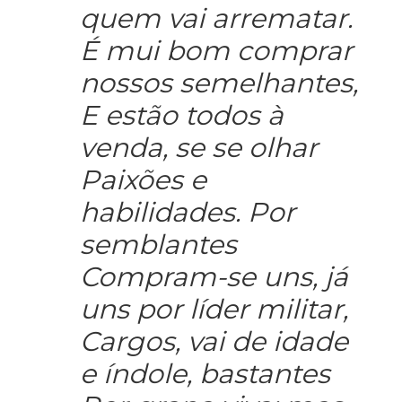
E estão todos à
venda, se se olhar
Paixões e
habilidades. Por
semblantes
Compram-se uns, já
uns por líder militar,
Cargos, vai de idade
e índole, bastantes
Por grana viva; mas
todos têm preço, De
coroas a seis pence,
o vício a ver-se.”