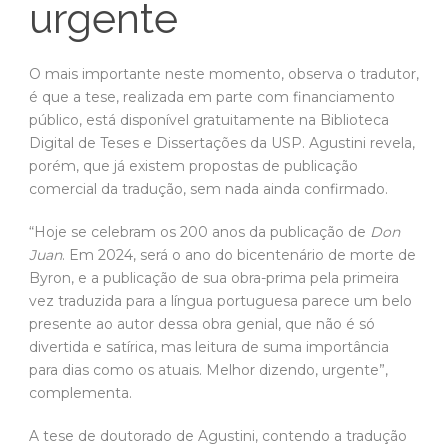
Digital de Teses e Dissertações da USP. Agustini revela,
porém, que já existem propostas de publicação
comercial da tradução, sem nada ainda confirmado.
“Hoje se celebram os 200 anos da publicação de
Don
Juan
. Em 2024, será o ano do bicentenário de morte de
Byron, e a publicação de sua obra-prima pela primeira
vez traduzida para a língua portuguesa parece um belo
presente ao autor dessa obra genial, que não é só
divertida e satírica, mas leitura de suma importância
para dias como os atuais. Melhor dizendo, urgente”,
complementa.
A tese de doutorado de Agustini, contendo a tradução
de
Don Juan
, pode ser acessada gratuitamente na
Biblioteca Digital de Teses e Dissertações da USP, no
endereço
https://teses.usp.br/teses/disponiveis/8/8160/tde-
04112020-165435/pt-br.php
.