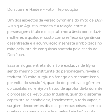
mulheres a qualquer custo como reflexo da ganância
desenfreada e a acumulação insensata simbolizada no
mito pela lista de conquistas anotada pelo criado de
Don Juan.
Essa analogia, entretanto, não é exclusiva de Byron,
sendo mesmo constituinte do personagem, revela o
tradutor. “O mito surgiu no âmago do mercantilismo,
por volta do século 14, quando despontava o gérmen
do capitalismo, e Byron tratou de aprofundá-lo durante
o processo da Revolução Industrial, quando o sistema
capitalista se estabelecia, literalmente, a todo vapor, e
surgiam decorrentes disso as primeiras crises, como a
quebra das máquinas de tear pelos ludistas”, conta
Agustini. Byron, que se tornou lorde e rico graças a uma
herança recebida aos 10 anos, foi um defensor do
movimento ludista – uma reação de operários contra a
substituição de mão de obra humana por máquinas na
Inglaterra -, escrevendo poemas sobre a causa e tendo