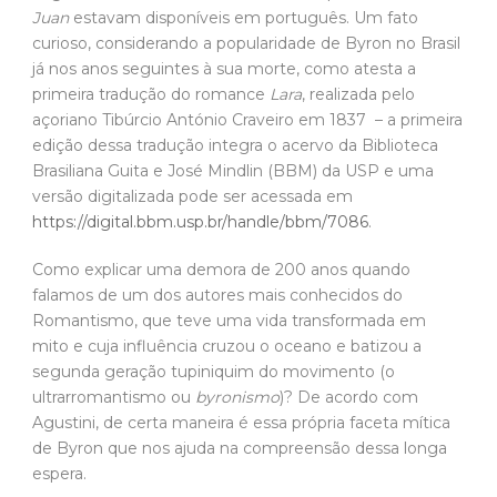
Juan
estavam disponíveis em português. Um fato
curioso, considerando a popularidade de Byron no Brasil
já nos anos seguintes à sua morte, como atesta a
primeira tradução do romance
Lara
, realizada pelo
açoriano Tibúrcio António Craveiro em 1837 – a primeira
edição dessa tradução integra o acervo da Biblioteca
Brasiliana Guita e José Mindlin (BBM) da USP e uma
versão digitalizada pode ser acessada em
https://digital.bbm.usp.br/handle/bbm/7086
.
Como explicar uma demora de 200 anos quando
falamos de um dos autores mais conhecidos do
Romantismo, que teve uma vida transformada em
mito e cuja influência cruzou o oceano e batizou a
segunda geração tupiniquim do movimento (o
ultrarromantismo ou
byronismo
)? De acordo com
Agustini, de certa maneira é essa própria faceta mítica
de Byron que nos ajuda na compreensão dessa longa
espera.