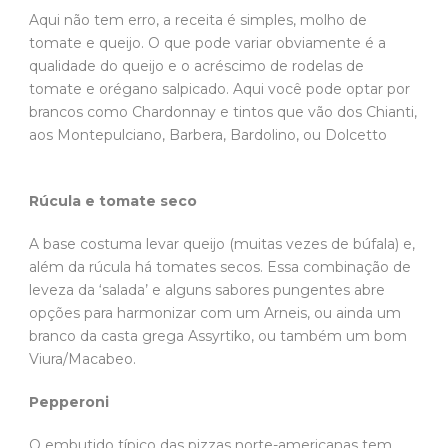
Aqui não tem erro, a receita é simples, molho de
tomate e queijo. O que pode variar obviamente é a
qualidade do queijo e o acréscimo de rodelas de
tomate e orégano salpicado. Aqui você pode optar por
brancos como Chardonnay e tintos que vão dos Chianti,
aos Montepulciano, Barbera, Bardolino, ou Dolcetto
Rúcula e tomate seco
A base costuma levar queijo (muitas vezes de búfala) e,
além da rúcula há tomates secos. Essa combinação de
leveza da ‘salada’ e alguns sabores pungentes abre
opções para harmonizar com um Arneis, ou ainda um
branco da casta grega Assyrtiko, ou também um bom
Viura/Macabeo.
Pepperoni
O embutido típico das pizzas norte-americanas tem