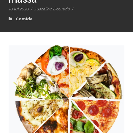
10 jul 2020
/
Juscelino Dourado
/
Comida