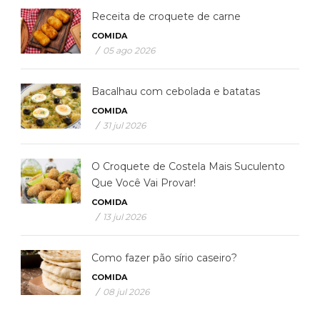
Receita de croquete de carne
COMIDA
/
05 ago 2026
Bacalhau com cebolada e batatas
COMIDA
/
31 jul 2026
O Croquete de Costela Mais Suculento
Que Você Vai Provar!
COMIDA
/
13 jul 2026
Como fazer pão sírio caseiro?
COMIDA
/
08 jul 2026