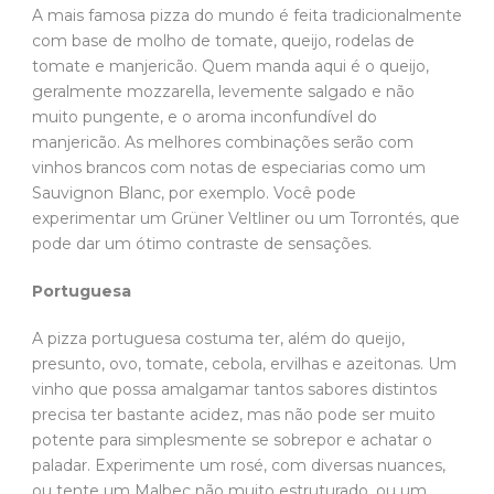
A mais famosa pizza do mundo é feita tradicionalmente
com base de molho de tomate, queijo, rodelas de
tomate e manjericão. Quem manda aqui é o queijo,
geralmente mozzarella, levemente salgado e não
muito pungente, e o aroma inconfundível do
manjericão. As melhores combinações serão com
vinhos brancos com notas de especiarias como um
Sauvignon Blanc, por exemplo. Você pode
experimentar um Grüner Veltliner ou um Torrontés, que
pode dar um ótimo contraste de sensações.
Portuguesa
A pizza portuguesa costuma ter, além do queijo,
presunto, ovo, tomate, cebola, ervilhas e azeitonas. Um
vinho que possa amalgamar tantos sabores distintos
precisa ter bastante acidez, mas não pode ser muito
potente para simplesmente se sobrepor e achatar o
paladar. Experimente um rosé, com diversas nuances,
ou tente um Malbec não muito estruturado, ou um