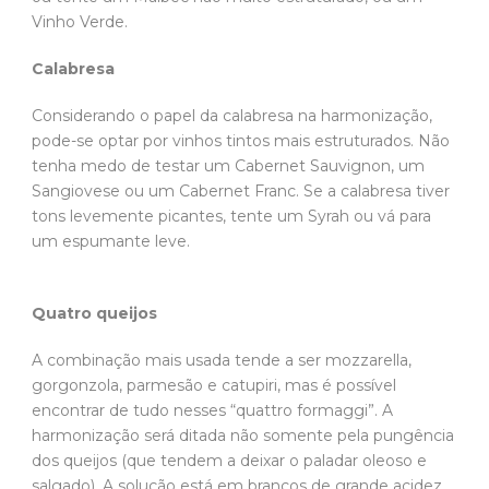
Vinho Verde.
Calabresa
Considerando o papel da calabresa na harmonização,
pode-se optar por vinhos tintos mais estruturados. Não
tenha medo de testar um Cabernet Sauvignon, um
Sangiovese ou um Cabernet Franc. Se a calabresa tiver
tons levemente picantes, tente um Syrah ou vá para
um espumante leve.
Quatro queijos
A combinação mais usada tende a ser mozzarella,
gorgonzola, parmesão e catupiri, mas é possível
encontrar de tudo nesses “quattro formaggi”. A
harmonização será ditada não somente pela pungência
dos queijos (que tendem a deixar o paladar oleoso e
salgado). A solução está em brancos de grande acidez,