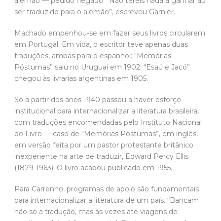
alemão — pedido negado. “Não tereis nada a ganhar ao
ser traduzido para o alemão”, escreveu Garnier.
Machado empenhou-se em fazer seus livros circularem
em Portugal. Em vida, o escritor teve apenas duas
traduções, ambas para o espanhol: “Memórias
Póstumas” saiu no Uruguai em 1902; “Esaú e Jacó”
chegou às livrarias argentinas em 1905.
Só a partir dos anos 1940 passou a haver esforço
institucional para internacionalizar a literatura brasileira,
com traduções encomendadas pelo Instituto Nacional
do Livro — caso de “Memórias Póstumas”, em inglês,
em versão feita por um pastor protestante britânico
inexperiente na arte de traduzir, Edward Percy Ellis
(1879-1963). O livro acabou publicado em 1955.
Para Carrenho, programas de apoio são fundamentais
para internacionalizar a literatura de um país. “Bancam
não só a tradução, mas às vezes até viagens de