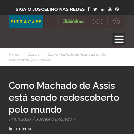
SIGA O JUSCELINO NAS REDES
Home
>
Cultura
>
Como Machado de Assis está sendo
redescoberto pelo mundo
Como Machado de Assis
está sendo redescoberto
pelo mundo
17 jun 2020
/
Juscelino Dourado
/
Cultura