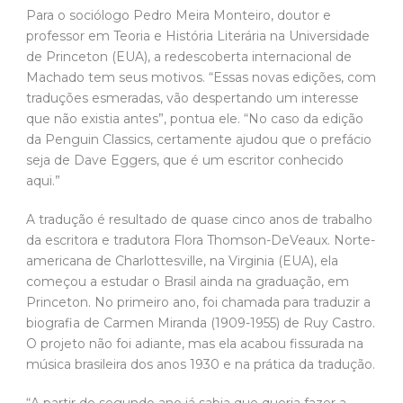
Para o sociólogo Pedro Meira Monteiro, doutor e
professor em Teoria e História Literária na Universidade
de Princeton (EUA), a redescoberta internacional de
Machado tem seus motivos. “Essas novas edições, com
traduções esmeradas, vão despertando um interesse
que não existia antes”, pontua ele. “No caso da edição
da Penguin Classics, certamente ajudou que o prefácio
seja de Dave Eggers, que é um escritor conhecido
aqui.”
A tradução é resultado de quase cinco anos de trabalho
da escritora e tradutora Flora Thomson-DeVeaux. Norte-
americana de Charlottesville, na Virginia (EUA), ela
começou a estudar o Brasil ainda na graduação, em
Princeton. No primeiro ano, foi chamada para traduzir a
biografia de Carmen Miranda (1909-1955) de Ruy Castro.
O projeto não foi adiante, mas ela acabou fissurada na
música brasileira dos anos 1930 e na prática da tradução.
“A partir do segundo ano já sabia que queria fazer a