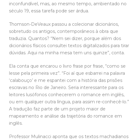
inconfundível, mas, ao mesmo tempo, ambientado no
século 19, essa tarefa pode ser árdua.
Thomson-DeVeaux passou a colecionar dicionários,
sobretudo os antigos, contemporâneos à obra que
traduzia. Quantos? “Nem sei dizer, porque além dos
dicionários físicos consultei textos digitalizados para tirar
dúvidas. Aqui na minha mesa tem uns quinze”, conta.
Ela conta que encarou o livro frase por frase, “como se
lesse pela primeira vez”. “Foi aí que esbarrei na palavra
‘calabouço’ e me espantei com a história das prisões
escravas no Rio de Janeiro. Seria interessante para os
leitores lusófonos conhecerem o romance em inglês,
ou em qualquer outra língua, para assim re-conhecê-lo.”
A tradução faz parte de um projeto maior de
mapeamento e análise da trajetória do romance em
inglês.
Professor Mulinacci aponta que os textos machadianos