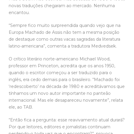
novas traduções chegaram ao mercado. Nenhuma
encantou.
“Sempre fico muito surpreendida quando vejo que na
Europa Machado de Assis não tem a mesma posição
de destaque como outras vacas sagradas da literatura
latino-americana”, comenta a tradutora Medvedsek.
O crítico literário norte-americano Michael Wood,
professor em Princeton, acredita que os anos 1950,
quando o escritor começou a ser traduzido para o
inglês, era cedo demais para o brasileiro. “Machado foi
‘redescoberto’ na década de 1980 e acreditávamos que
tínhamos um novo autor importante no panteão
internacional. Mas ele desapareceu novamente”, relata
ele, ao TAB.
“Então fica a pergunta: esse reavivamento atual durará?
Por que leitores, editores e jornalistas continuam
perdendo-o toda vez que o encontram?”, provoca