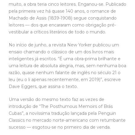
muito, a obra teria cinco leitores. Enganou-se. Publicado
pela primeira vez há quase 140 anos, o romance de
Machado de Assis (1839-1908) segue conquistando
leitores — dos que encararam como obrigação pré-
vestibular a críticos literários de todo o mundo.
No início de junho, a revista New Yorker publicou um
ensaio chamando o clássico de um dos livros mais
inteligentes já escritos. “É uma obra-prima brilhante e
uma leitura de absoluta alegria, mas, sem nenhuma boa
razão, quase nenhum falante de inglês no século 21 o
leu (eu o li apenas recentemente, em 2019)”, escreve
Dave Eggers, que assina o texto.
Uma versão do mesmo texto faz as vezes de
introdução de “The Posthumous Memoirs of Brás
Cubas”, a novíssima tradução lançada pela Penguin
Classics no mercado norte-americano com retumbante
sucesso — esgotou-se no primeiro dia de venda.