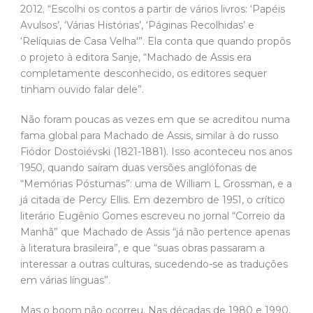
2012. “Escolhi os contos a partir de vários livros: ‘Papéis
Avulsos’, ‘Várias Histórias’, ‘Páginas Recolhidas’ e
‘Relíquias de Casa Velha'”. Ela conta que quando propôs
o projeto à editora Sanje, “Machado de Assis era
completamente desconhecido, os editores sequer
tinham ouvido falar dele”.
Não foram poucas as vezes em que se acreditou numa
fama global para Machado de Assis, similar à do russo
Fiódor Dostoiévski (1821-1881). Isso aconteceu nos anos
1950, quando saíram duas versões anglófonas de
“Memórias Póstumas”: uma de William L Grossman, e a
já citada de Percy Ellis. Em dezembro de 1951, o crítico
literário Eugênio Gomes escreveu no jornal “Correio da
Manhã” que Machado de Assis “já não pertence apenas
à literatura brasileira”, e que “suas obras passaram a
interessar a outras culturas, sucedendo-se as traduções
em várias línguas”.
Mas o boom não ocorreu. Nas décadas de 1980 e 1990,