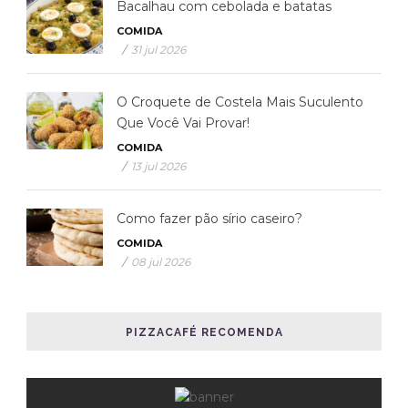
Bacalhau com cebolada e batatas
COMIDA
/
31 jul 2026
O Croquete de Costela Mais Suculento
Que Você Vai Provar!
COMIDA
/
13 jul 2026
Como fazer pão sírio caseiro?
COMIDA
/
08 jul 2026
PIZZACAFÉ RECOMENDA