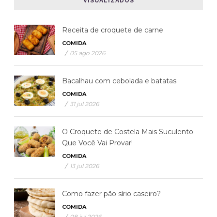
VISUALIZADOS
Receita de croquete de carne
COMIDA
/
05 ago 2026
Bacalhau com cebolada e batatas
COMIDA
/
31 jul 2026
O Croquete de Costela Mais Suculento
Que Você Vai Provar!
COMIDA
/
13 jul 2026
Como fazer pão sírio caseiro?
COMIDA
/
08 jul 2026