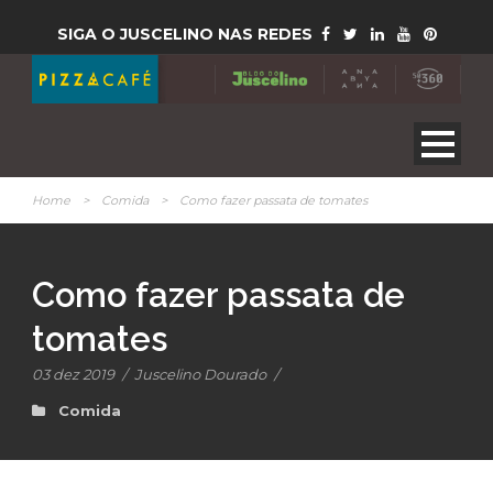
SIGA O JUSCELINO NAS REDES
Home
>
Comida
>
Como fazer passata de tomates
Como fazer passata de
tomates
03 dez 2019
/
Juscelino Dourado
/
Comida