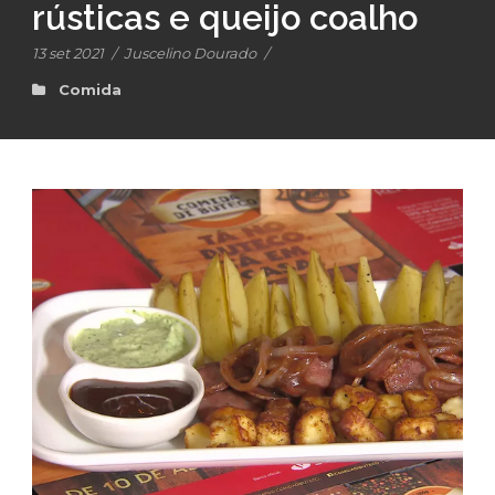
rústicas e queijo coalho
13 set 2021
/
Juscelino Dourado
/
Comida