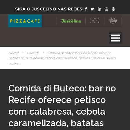
SIGA O JUSCELINO NAS REDES
Home
>
Comida
>
Comida di Buteco: bar no Recife oferece
petisco com calabresa, cebola caramelizada, batatas rústicas e queijo
coalho
Comida di Buteco: bar no
Recife oferece petisco
com calabresa, cebola
caramelizada, batatas