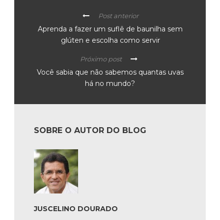
Post anterior
Aprenda a fazer um suflê de baunilha sem
glúten e escolha como servir
Próximo post
Você sabia que não sabemos quantas uvas
há no mundo?
SOBRE O AUTOR DO BLOG
JUSCELINO DOURADO