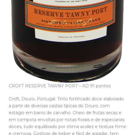
CROFT RESERVE TAWNY PORT – AD 91 pontos
Croft, Douro, Portugal. Tinto fortificado doce elaborado
a partir de diversas castas típicas do Douro, com
estágio em barris de carvalho. Cheio de frutas secas e
em compota envoltas por notas florais e de especiarias
doces, tudo equilibrado por ótima acidez e textura firme
e cremosa. Gostoso de beber e fácil de agradar, tem