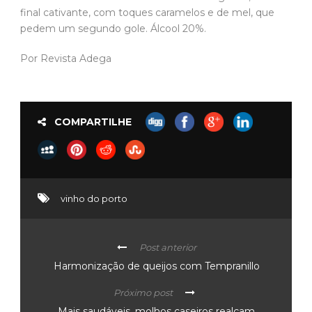
final cativante, com toques caramelos e de mel, que
pedem um segundo gole. Álcool 20%.
Por Revista Adega
COMPARTILHE
vinho do porto
Post anterior
Harmonização de queijos com Tempranillo
Próximo post
Mais saudáveis, molhos caseiros realçam