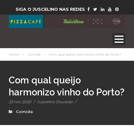
SIGA O JUSCELINO NAS REDES
Home
>
Comida
>
Com qual queijo harmonizo vinho do Porto?
Com qual queijo
harmonizo vinho do Porto?
23 nov 2020
/
Juscelino Dourado
/
Comida