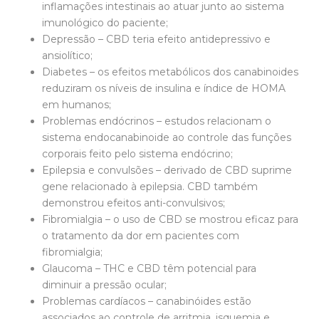
inflamações intestinais ao atuar junto ao sistema
imunológico do paciente;
Depressão – CBD teria efeito antidepressivo e
ansiolítico;
Diabetes – os efeitos metabólicos dos canabinoides
reduziram os níveis de insulina e índice de HOMA
em humanos;
Problemas endócrinos – estudos relacionam o
sistema endocanabinoide ao controle das funções
corporais feito pelo sistema endócrino;
Epilepsia e convulsões – derivado de CBD suprime
gene relacionado à epilepsia. CBD também
demonstrou efeitos anti-convulsivos;
Fibromialgia – o uso de CBD se mostrou eficaz para
o tratamento da dor em pacientes com
fibromialgia;
Glaucoma – THC e CBD têm potencial para
diminuir a pressão ocular;
Problemas cardíacos – canabinóides estão
associados ao controle de arritmia, isquemia e