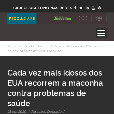
SIGA O JUSCELINO NAS REDES
Home
>
Vida Saudável
>
Cada vez mais idosos dos EUA recorrem
a maconha contra problemas de saúde
Cada vez mais idosos dos
EUA recorrem a maconha
contra problemas de
saúde
23 out 2020
/
Juscelino Dourado
/