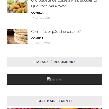
O Croquete de Costela Mais Suculento
Que Você Vai Provar!
COMIDA
/
13 jul 2026
Como fazer pão sírio caseiro?
COMIDA
/
08 jul 2026
PIZZACAFÉ RECOMENDA
POST MAIS RECENTE