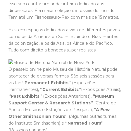
Isso sem contar um andar inteiro dedicado aos
dinossauros. É a maior coleção de fósseis do mundo!
Tem até um Tiranossauro-Rex com mais de 15 metros.
Existem espaços dedicados a vida de diferentes povos,
como os da América do Sul – incluindo o Brasil – antes
da colonização, e os da Ásia, da África e do Pacífico.
Tudo com direito a bonecos super realistas.
O passeio online pelo Museu de História Natural pode
acontecer de diversas formas. São seis sessões para
visitar:
“Permanent Exhibits”
(Exposições
Permanentes),
“Current Exhibits”
(Exposições Atuais),
“Past Exhibits”
(Exposições Anteriores),
“Museum
Support Center & Research Stations”
(Centro de
Apoio a Museus e Estações de Pesquisa),
“A Few
Other Smithsonian Tours”
(Algumas outras turnês
do Instituto Smithsonian) e
“Narrated Tours”
(Passeios narrados).