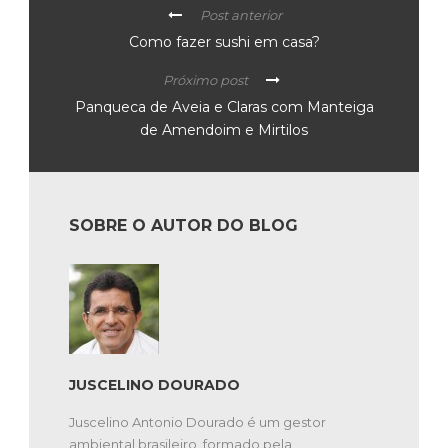
Post anterior
Como fazer sushi em casa?
Próximo post
Panqueca de Aveia e Claras com Manteiga
de Amendoim e Mirtilos
SOBRE O AUTOR DO BLOG
JUSCELINO DOURADO
Juscelino Antonio Dourado é um gestor
ambiental brasileiro, formado pela