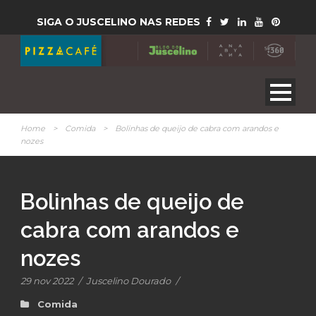
SIGA O JUSCELINO NAS REDES
Home
>
Comida
>
Bolinhas de queijo de cabra com arandos e
nozes
Bolinhas de queijo de
cabra com arandos e
nozes
29 nov 2022
/
Juscelino Dourado
/
Comida