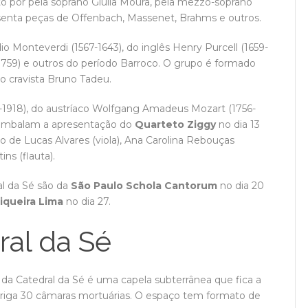
o por pela soprano Giulia Moura, pela mezzo-soprano
resenta peças de Offenbach, Massenet, Brahms e outros.
io Monteverdi (1567-1643), do inglês Henry Purcell (1659-
1759) e outros do período Barroco. O grupo é formado
o cravista Bruno Tadeu.
1918), do austríaco Wolfgang Amadeus Mozart (1756-
) embalam a apresentação do
Quarteto Ziggy
no dia 13
 de Lucas Alvares (viola), Ana Carolina Rebouças
ins (flauta).
al da Sé são da
São Paulo Schola Cantorum
no dia 20
iqueira Lima
no dia 27.
ral da Sé
ta da Catedral da Sé é uma capela subterrânea que fica a
abriga 30 câmaras mortuárias. O espaço tem formato de