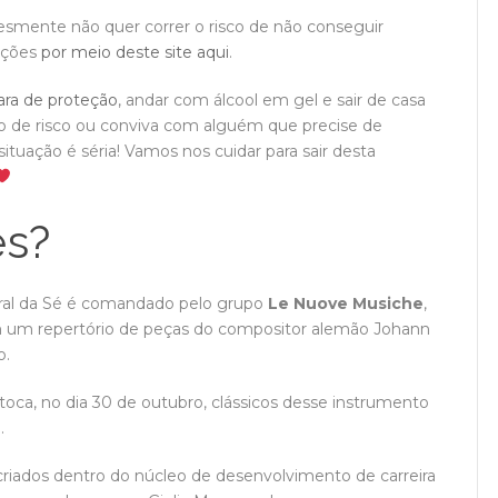
esmente não quer correr o risco de não conseguir
tações
por meio deste site aqui
.
ra de proteção
, andar com álcool em gel e sair de casa
o de risco ou conviva com alguém que precise de
situação é séria! Vamos nos cuidar para sair desta
es?
dral da Sé é comandado pelo grupo
Le Nuove Musiche
,
m um repertório de peças do compositor alemão Johann
o.
toca, no dia 30 de outubro, clássicos desse instrumento
.
criados dentro do núcleo de desenvolvimento de carreira