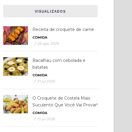
VISUALIZADOS
Receita de croquete de carne
COMIDA
/
05 ago 2026
Bacalhau com cebolada e
batatas
COMIDA
/
31 jul 2026
O Croquete de Costela Mais
Suculento Que Você Vai Provar!
COMIDA
/
13 jul 2026