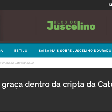
S
RA
ESTILO
SAIBA MAIS SOBRE JUSCELINO DOURADO
a cripta da Catedral da Sé
 graça dentro da cripta da Cat