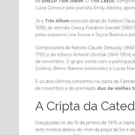
da
EMESP Tom Jobim
. O
Trio Lazúli
, compost
Luiza Girnos e pelo pianista Emily Alberto, ap
Já o
Trio Allium
executa obras do italiano Claud
1695), do alemão Georg Friedrich Handel (1685-
pelas sopranos Line Souza e Joyce Bastos e pel
Composições do francês Claude Debussy (1862-
1791) e do tcheco Antonín Dvořák (1841-1904
de novembro. O grupo conta com a participação
(violino), Breno Barone (violoncelo) e Lucas Mart
E os dois últimos concertos na cripta da Catedr
de novembro e do premiado
duo de violões S
A Cripta da Cated
Inaugurada no dia 16 de janeiro de 1919, a crip
sete metros abaixo do nível da praça da Sé e 