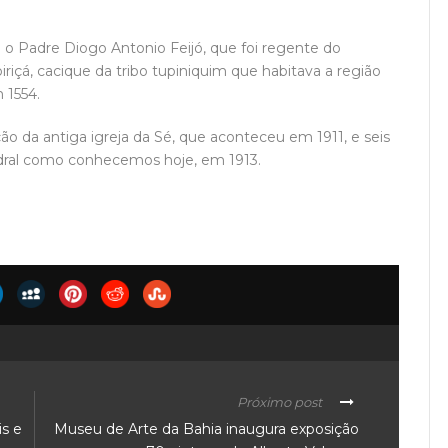
o o Padre Diogo Antonio Feijó, que foi regente do
biriçá, cacique da tribo tupiniquim que habitava a região
 1554.
ção da antiga igreja da Sé, que aconteceu em 1911, e seis
dral como conhecemos hoje, em 1913.
Próximo post
is e
Museu de Arte da Bahia inaugura exposição