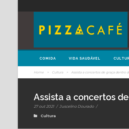
COMIDA
VIDA SAUDÁVEL
CULTU
Home
>
Cultura
>
Assista a concertos de graça dentro d
Assista a concertos de
27 out 2021
/
Juscelino Dourado
/
Cultura