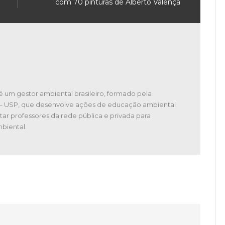
com 70 pinturas de Alberto Valença
é um gestor ambiental brasileiro, formado pela
 – USP, que desenvolve ações de educação ambiental
tar professores da rede pública e privada para
biental.