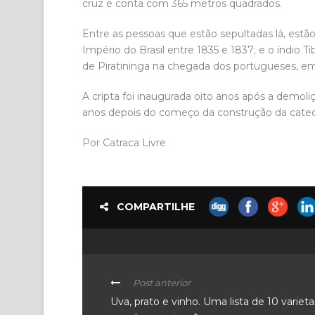
cruz e conta com 365 metros quadrados.
Entre as pessoas que estão sepultadas lá, estã
Império do Brasil entre 1835 e 1837; e o índio Ti
de Piratininga na chegada dos portugueses, em
A cripta foi inaugurada oito anos após a demoli
anos depois do começo da construção da cate
Por Catraca Livre
COMPARTILHE
Post anterior
Uva, prato e vinho. Uma lista de 10 varieta