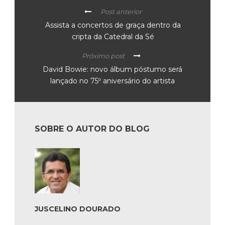
Post anterior
Assista a concertos de graça dentro da
cripta da Catedral da Sé
Próximo post
David Bowie: novo álbum póstumo será
lançado no 75º aniversário do artista
SOBRE O AUTOR DO BLOG
JUSCELINO DOURADO