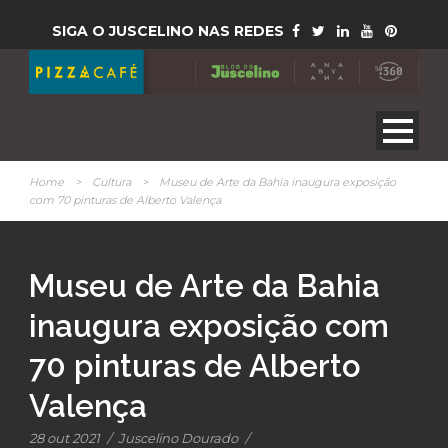
SIGA O JUSCELINO NAS REDES
Home
>
Cultura
>
Museu de Arte da Bahia inaugura exposição
com 70 pinturas de Alberto Valença
Museu de Arte da Bahia
inaugura exposição com
70 pinturas de Alberto
Valença
28 out 2021
/
Juscelino Dourado
/