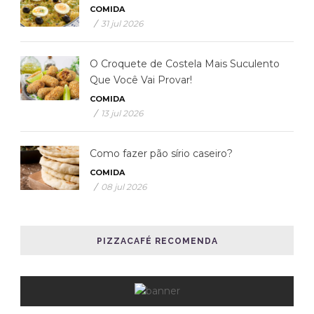
COMIDA
/
31 jul 2026
O Croquete de Costela Mais Suculento
Que Você Vai Provar!
COMIDA
/
13 jul 2026
Como fazer pão sírio caseiro?
COMIDA
/
08 jul 2026
PIZZACAFÉ RECOMENDA