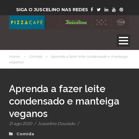
SIGA O JUSCELINO NAS REDES
Home
>
Comida
>
Aprenda a fazer leite condensado e manteiga
veganos
Aprenda a fazer leite
condensado e manteiga
veganos
21 ago 2020
/
Juscelino Dourado
/
Comida