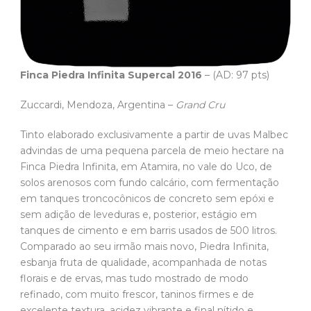
Finca Piedra Infinita Supercal 2016
– (AD: 97 pts)
Zuccardi, Mendoza, Argentina –
Grand Cru
Tinto elaborado exclusivamente a partir de uvas Malbec
advindas de uma pequena parcela de meio hectare na
Finca Piedra Infinita, em Atamira, no vale do Uco, de
solos arenosos com fundo calcário, com fermentação
em tanques troncocônicos de concreto sem epóxi e
sem adição de leveduras e, posterior, estágio em
tanques de cimento e em barris usados de 500 litros.
Comparado ao seu irmão mais novo, Piedra Infinita,
esbanja fruta de qualidade, acompanhada de notas
florais e de ervas, mas tudo mostrado de modo
refinado, com muito frescor, taninos firmes e de
excelente textura, acidez vibrante e final nítido e