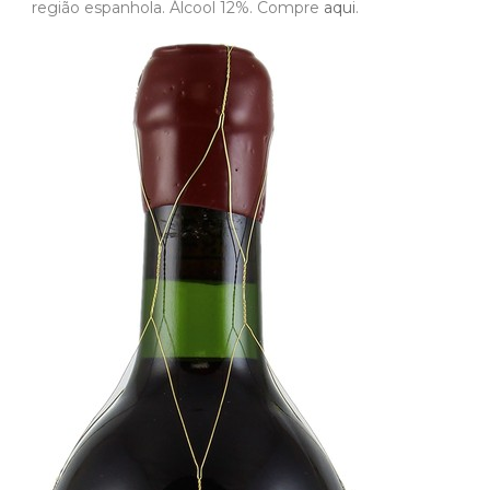
região espanhola. Álcool 12%. Compre
aqui
.