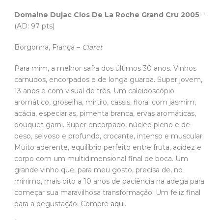
Domaine Dujac Clos De La Roche Grand Cru 2005
–
(AD: 97 pts)
Borgonha, França –
Claret
Para mim, a melhor safra dos últimos 30 anos. Vinhos
carnudos, encorpados e de longa guarda. Super jovem,
13 anos e com visual de três. Um caleidoscópio
aromático, groselha, mirtilo, cassis, floral com jasmim,
acácia, especiarias, pimenta branca, ervas aromáticas,
bouquet garni. Super encorpado, núcleo pleno e de
peso, seivoso e profundo, crocante, intenso e muscular.
Muito aderente, equilíbrio perfeito entre fruta, acidez e
corpo com um multidimensional final de boca. Um
grande vinho que, para meu gosto, precisa de, no
mínimo, mais oito a 10 anos de paciência na adega para
começar sua maravilhosa transformação. Um feliz final
para a degustação. Compre
aqui
.