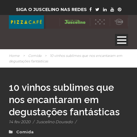
SIGA O JUSCELINO NAS REDES
Home
>
Comida
>
10 vinhos sublimes que nos encantaram em
degustações fantásticas
10 vinhos sublimes que
nos encantaram em
degustações fantásticas
14 fev 2020
/
Juscelino Dourado
/
Comida