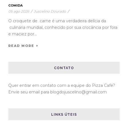
COMIDA
05 ago 2026
/
Juscelino Dourado
/
O croquete de carne é uma verdadeira delícia da
culinária mundial, conhecido por sua crocância por fora
e maciez por...
READ MORE
CONTATO
Quer entrar em contato com a equipe do Pizza Cafe?
Envie seu email para blogdojuscelino@gmail.com
LINKS ÚTEIS