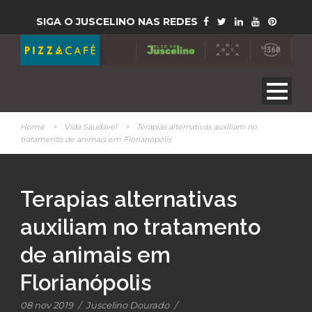
SIGA O JUSCELINO NAS REDES
Home
>
Vida Saudável
>
Terapias alternativas auxiliam no
tratamento de animais em Florianópolis
Terapias alternativas
auxiliam no tratamento
de animais em
Florianópolis
08 nov 2019
/
Juscelino Dourado
/