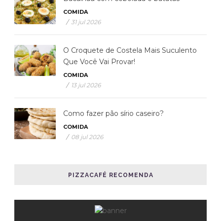
COMIDA
/
31 jul 2026
O Croquete de Costela Mais Suculento
Que Você Vai Provar!
COMIDA
/
13 jul 2026
Como fazer pão sírio caseiro?
COMIDA
/
08 jul 2026
PIZZACAFÉ RECOMENDA